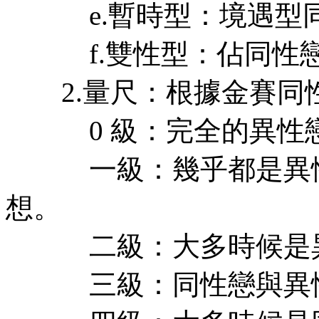
e.暫時型：境遇型
f.雙性型：佔同性戀
2.量尺：根據金賽同
0 級：完全的異性
一級：幾乎都是異性
想。
二級：大多時候是異
三級：同性戀與異性