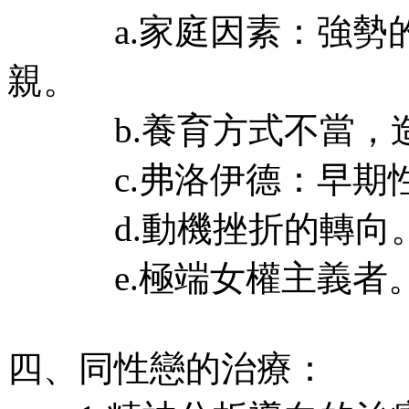
a.家庭因素：強勢的
親。
b.養育方式不當，造
c.弗洛伊德：早期性
d.動機挫折的轉向
e.極端女權主義者
四、同性戀的治療：