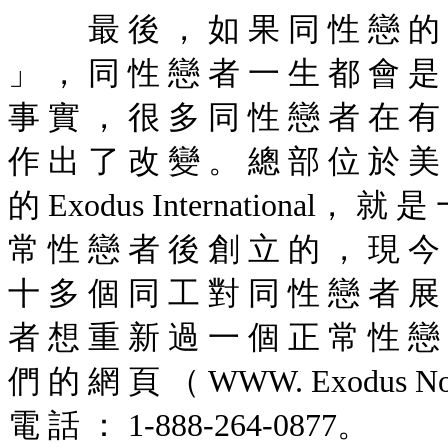
最 後 ， 如 果 同 性 戀 的 成
」 ， 同 性 戀 者 一 生 都 會 是
事 實 ， 很 多 同 性 戀 者 在 有
作 出 了 改 變 。 總 部 位 於 美
的 Exodus International， 就
常 性 戀 者 後 創 立 的 ， 現 今
十 多 個 同 工 對 同 性 戀 者 展
者 想 重 新 過 一 個 正 常 性 戀
們 的 網 頁 （ WWW. Exodus Nor
電 話 ： 1-888-264-0877。