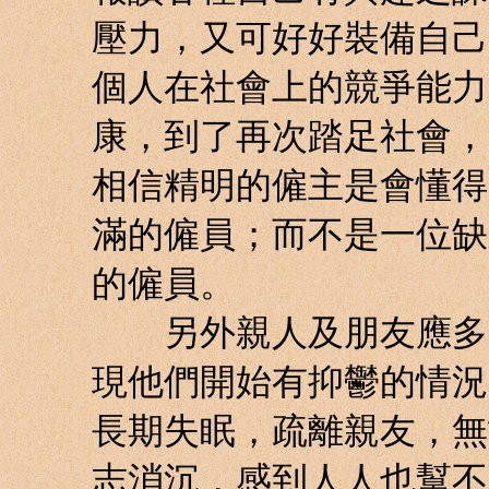
壓力，又可好好裝備自己
個人在社會上的競爭能力
康，到了再次踏足社會，
相信精明的僱主是會懂得
滿的僱員；而不是一位缺
的僱員。
另外親人及朋友應多關
現他們開始有抑鬱的情況
長期失眠，疏離親友，無
志消沉，感到人人也幫不