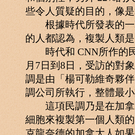
些令人質疑的目的，像是
根據時代所發表的一項聲
的人都認為，複製人類是
時代和 CNN所作的民
月7日到8日，受訪的對象
調是由「楊可勒維奇夥伴（Yank
調公司所執行，整體最小誤
這項民調乃是在加拿大
細胞來複製第一個人類的
克龍奈德的加拿大人如果