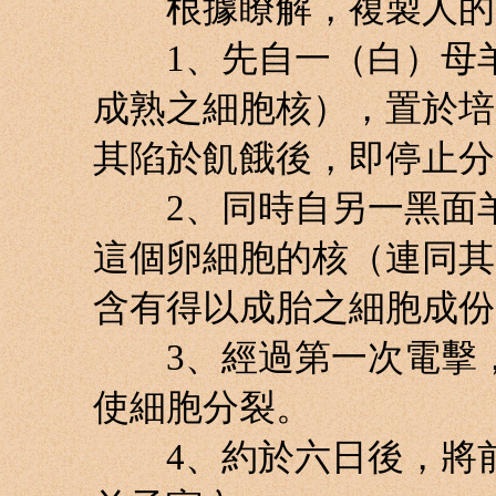
根據瞭解，複製人的過
1、先自一（白）母羊
成熟之細胞核），置於培
其陷於飢餓後，即停止分
2、同時自另一黑面羊
這個卵細胞的核（連同其
含有得以成胎之細胞成份
3、經過第一次電擊，
使細胞分裂。
4、約於六日後，將前