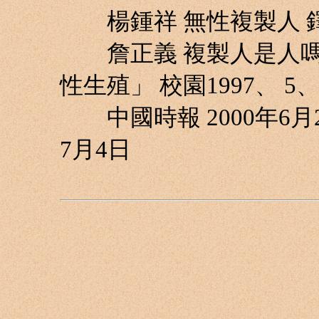
楊鍾祥 無性複製人 鐸聲
詹正義 複製人是人嗎？
性生殖」 校園1997、 5、
中國時報 2000年6月
7月4日