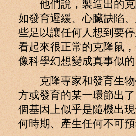
他們說，製造出的克隆
如發育遲緩、心臟缺陷、
些足以讓任何人想到要停
看起來很正常的克隆鼠，
像科學幻想變成真事似的
克隆專家和發育生物學
方或發育的某一環節出了
個基因上似乎是隨機出現
何時期、產生任何不可預