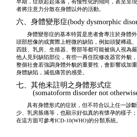
早期，症狀起起落落，有慢性化的傾向，甚至呈
者將注意力分散在身體以外的活動。
六、身體變形症(body dysmorphic disor
身體變形症的基本特質是患者會專注於身體外觀
頭部想像的或實際上輕微的缺陷，例如頭髮稀疏
四肢、乳房、生殖器、臀部等都可能被病人視為
他人見到缺陷部位，有些一再住院修改器官外貌
整個社會若強調身體外貌的重要性，會影響或加
身體缺陷，減低痛苦的感受。
七、其他未註明之身體形式症
(somatoform disorder not otherwise 
具有身體形式的症狀，但不符合以上任一診斷準
少、乳房脹痛等，也顯示好似真的有懷孕的樣子；
在這方面可參考ICD-10(WHO)的分類系統。