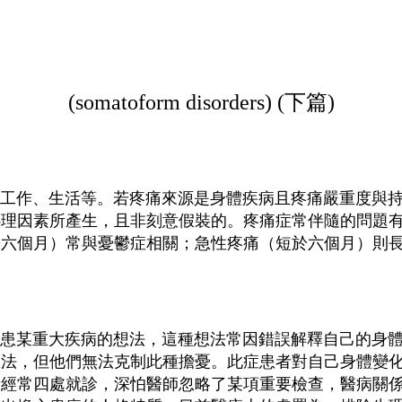
(somatoform disorders) (下篇)
作、生活等。若疼痛來源是身體疾病且疼痛嚴重度與持
心理因素所產生，且非刻意假裝的。疼痛症常伴隨的問題
於六個月）常與憂鬱症相關；急性疼痛（短於六個月）則
某重大疾病的想法，這種想法常因錯誤解釋自己的身體
想法，但他們無法克制此種擔憂。此症患者對自己身體變
者經常四處就診，深怕醫師忽略了某項重要檢查，醫病關