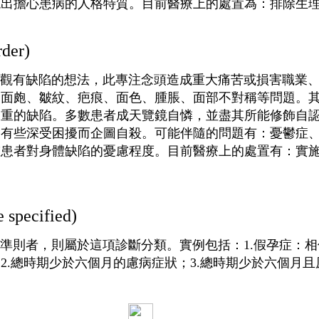
現出擔心患病的人格特質。目前醫療上的處置為：排除生
der)
有缺陷的想法，此專注念頭造成重大痛苦或損害職業、
、面皰、皺紋、疤痕、面色、腫脹、面部不對稱等問題。
嚴重的缺陷。多數患者成天覽鏡自憐，並盡其所能修飾自
，有些深受困擾而企圖自殺。可能伴隨的問題有：憂鬱症
重患者對身體缺陷的憂慮程度。目前醫療上的處置有：實
specified)
則者，則屬於這項診斷分類。實例包括：1.假孕症：相
2.總時期少於六個月的慮病症狀；3.總時期少於六個月