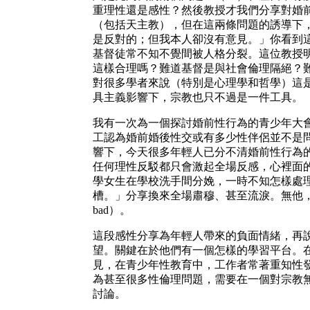
重理性還是感性？然後教授才我們分享對婚
（包括天主教），但在這兩條問題的誘導下
是反對的；但我本人卻沒有意見。」你看到
基督徒常不知不覺間被人格分裂。這位教授
這樣合理嗎？難道基督是與社會倫理隔絕？
對很多學者來說（特別是心理學和哲學）這是想當
具主義影響下，宗教也只不過是一件工具。
我有一次為一個探討婚前性行為的青少年大
工認為婚前婚後性交或有多少性伴侶並不是
響下，今天很多年輕人已分不清婚前性行為的對錯
任何理性反駁都只會激起全場反感，心裡面
學女生在學校洗手間分娩，一時不知怎樣處
槽。」分享換來全場肅穆、甚至流淚。無他，對
bad）。
這段感性分享為年輕人帶來的負面情緒，再
望。關鍵在於他們有一個怎樣的學習平台。
見，在青少年性教育中，工作者常著重知性
為甚至很多性倫理問題，需要在一個對宗教
討論。