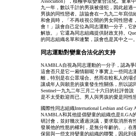
Association），積極爭取孌童合法化
九一年，數以千計的男孩被侵犯，因此超過
男孩的同性戀者。該協會在一九九二年寫信
和會員時，「不再歧視公開的男女同性戀者
會！」該會自己定位為同志運動一分子，它
解放。」它還為同志組織提供財政支持。Queer Resourc
的同志組織名單和連繫，該會也是其中之一
同志運動對孌童合法化的支持
NAMBLA自視為同志運動的一分子，認為
這會否只是它一廂情願呢？事實上一些同志
離，特別是在公眾場合。然而在較私人的場
讓成年人與願意的孩童發生性關係，所以認
Sentinel一九九二年三月二十六日的社評
是不太受歡迎而已。男人與男孩的愛是同性
國際性同志組織International Lesbian and G
NAMBLA和其他提倡孌童的組織也是ILGA
研討會，並好幾次通過決議，要求取消所有
發展他的性慾的權利，是無分年齡的。」在壓力
保留與一些支持孌童的組織的聯繫，因此到最後