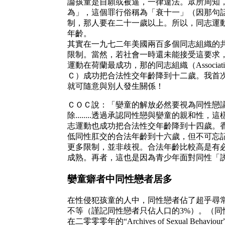
論孩童是自願或被逼，一律違法。眾所周知
為」，這個罪行俗稱為「衰十一」（因那句
制，那人要在二十一歲以上。所以，同志運
年齡。
其實在一九七二年美國兩百多個同志組織的
限制。當然，若社會一時還未能接受這要求
運動在荷蘭最成功，那的同志組織（Association for th
Ｃ）成功把合法性交年齡降到十二歲。我首
就可隨意與別人發生關係！
ＣＯＣ說：「孌童的解放必然要視為同性戀議題..
除........透過承認同性戀與孌童的親和
志運動也成功把合法性交年齡降到十四歲。
低同性肛交的合法年齡到十六歲，但不可忘
更多限制，並非歧視。合法年齡比較高是有
成熟。再者，這也是因為青少年面對同性「
孌童癖者中同性戀者居多
在性侵犯孩童的人中，同性戀者佔了超乎尋常
不等（謹記同性戀者只佔人口的3%）。（
在二零零零年的“Archives of Sexual B