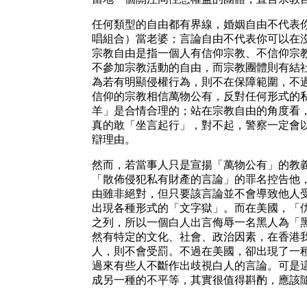
任何類型的自由都有界線，婚姻自由不代表你可
唱組合）當老婆；言論自由不代表你可以在
宗教自由是指一個人有信仰宗教、不信仰宗
不參加宗教活動的自由，而宗教團體則有結
為若有明顯侵權行為，則不在保障範圍，不
信仰的宗教相信萬物公有，反對任何形式的
羊」是合情合理的；站在宗教自由的角度看
真的敢「坐言起行」，對不起，警察一定會
辯理由。
然而，若當事人只是宣揚「萬物公有」的教
「散佈侵犯私有財產的言論」的罪名控告他
由雖非絕對，但只要該言論並不會導致他人
出現各種形式的「文字獄」。而在美國，「仇恨言
之列，所以一個白人出言侮辱一名黑人為「
然有特定的文化、社會、政治因素，在香港
人，則不會受罰。不過在美國，卻出現了一種逆向歧視（R
過來有些人不斷作出歧視白人的言論。可是
成另一種的不平等，其實很值得斟酌，應該