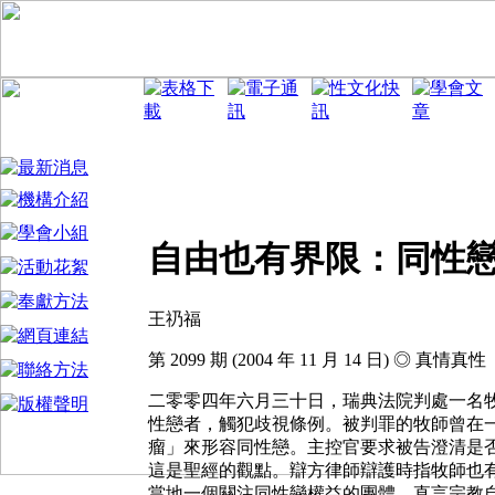
自由也有界限：同性
王礽福
第 2099 期 (2004 年 11 月 14 日) ◎ 真情真性
二零零四年六月三十日，瑞典法院判處一名
性戀者，觸犯歧視條例。被判罪的牧師曾在
瘤」來形容同性戀。主控官要求被告澄清是
這是聖經的觀點。辯方律師辯護時指牧師也
當地一個關注同性戀權益的團體，直言宗教