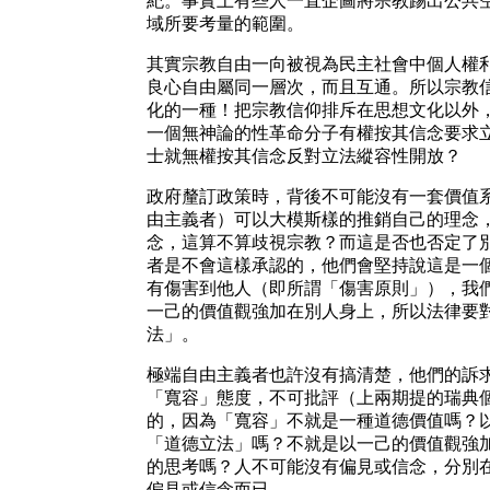
紀。事實上有些人一直企圖將宗教踢出公共
域所要考量的範圍。
其實宗教自由一向被視為民主社會中個人權
良心自由屬同一層次，而且互通。所以宗教
化的一種！把宗教信仰排斥在思想文化以外
一個無神論的性革命分子有權按其信念要求
士就無權按其信念反對立法縱容性開放？
政府釐訂政策時，背後不可能沒有一套價值
由主義者）可以大模斯樣的推銷自己的理念
念，這算不算歧視宗教？而這是否也否定了
者是不會這樣承認的，他們會堅持說這是一
有傷害到他人（即所謂「傷害原則」），我
一己的價值觀強加在別人身上，所以法律要
法」。
極端自由主義者也許沒有搞清楚，他們的訴
「寬容」態度，不可批評（上兩期提的瑞典
的，因為「寬容」不就是一種道德價值嗎？
「道德立法」嗎？不就是以一己的價值觀強
的思考嗎？人不可能沒有偏見或信念，分別
偏見或信念而已。