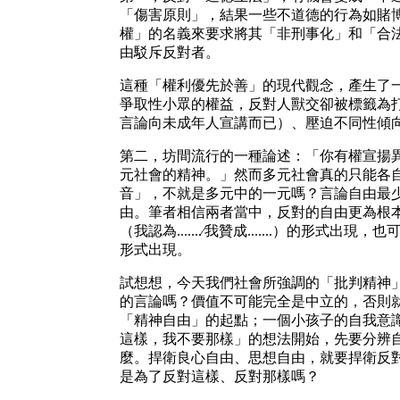
「傷害原則」，結果一些不道德的行為如賭
權」的名義來要求將其「非刑事化」和「合
由駁斥反對者。
這種「權利優先於善」的現代觀念，產生了
爭取性小眾的權益，反對人獸交卻被標籤為
言論向未成年人宣講而已）、壓迫不同性傾
第二，坊間流行的一種論述：「你有權宣揚
元社會的精神。」然而多元社會真的只能各
音」，不就是多元中的一元嗎？言論自由最
由。筆者相信兩者當中，反對的自由更為根
（我認為.......∕我贊成.......）的形式出現，也可
形式出現。
試想想，今天我們社會所強調的「批判精神
的言論嗎？價值不可能完全是中立的，否則
「精神自由」的起點；一個小孩子的自我意
這樣，我不要那樣」的想法開始，先要分辨
麼。捍衛良心自由、思想自由，就要捍衛反
是為了反對這樣、反對那樣嗎？