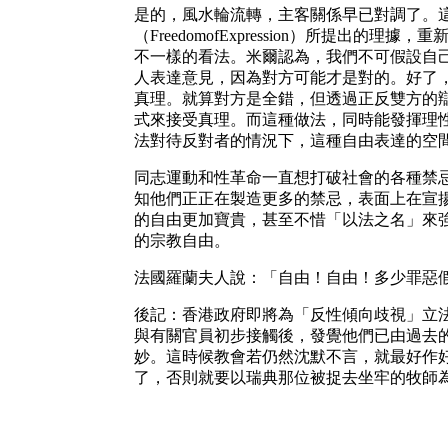
是的，風水輪流轉，主客關係早已對調了。這時候
（FreedomofExpression）所提出
不一樣的看法。米爾認為，我們不可假設自
人表達意見，因為對方可能才是對的。好了
真理。就算對方是全錯，但透過正反雙方的
式來接受真理。而這種做法，同時能發揮理
法對待反對者的情況下，這種自由表達的空
同志運動和性革命一直想打破社會的各種禁
知他們正正在製造更多的禁忌，表面上在宣
的自由更加寶貴，甚至不惜「以法之名」來
的宗教自由。
法國羅蘭夫人說：「自由！自由！多少罪惡
後記：香港政府即將為「反性傾向歧視」立
與有關官員初步接觸後，發覺他們已由過去
妙。這時候教會若仍然沈默不言，就最好作
了，否則就要以瑞典那位被捉去坐牢的牧師