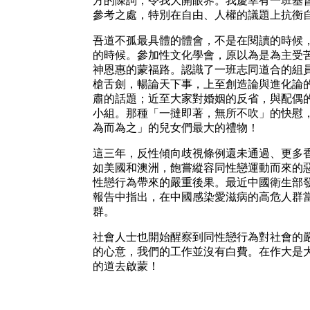
方的陳詞，令我大開眼界。我慶幸有一班基
參考之處，特別在自由、人權的議題上抗衡
吾道不孤最具體的體會，不是在閱讀的時候
的時候。參加性文化學會，原以為是為主受
神恩惠的蒙福路。認識了一班志同道合的組
槍舌劍，暢論天下事，上至創造論與進化論
肅的話題；近至大家對婚姻的反省，與配偶
小組。那種「一撻即著，無所不吹」的快慰
為而為之」的兒女們最大的禮物！
這三年，反性傾向歧視條例還未通過、更多
如美國和澳洲，飽嘗縱容同性戀運動而來的
性戀行為帶來的嚴重後果。最近中國衛生部
報告中指出，在中國感染愛滋病的高危人群
群。
社會人士也開始醒察到同性戀行為對社會的
的心意，我們的工作並沒有白費。在作大是
的道去啟蒙！