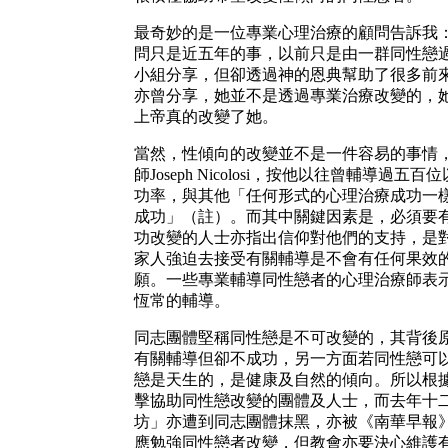
最奇妙的是一位專業心理治療的顧問告訴我
問只是近五年的事，以前只是由一群同性戀
小組分享，但卻透過神的恩典幫助了很多前
亦曾分享，她並不是透過專業治療改變的，
上帝真的改變了她。
當然，性傾向的改變並不是一件容易的事情
師Joseph Nicolosi，按他以往曾輔導
功率，與其他「任何形式的心理治療成功一
成功」（註）。而其中關鍵因素是，必須要
功改變的人士亦指出信仰對他們的支持，是
家人強迫去接受有關輔導是不會有任何果效
願。一些專業輔導同性戀者的心理治療師表
恆常的輔導。
同志團體堅稱同性戀是不可改變的，其背後
有關輔導但卻不成功，另一方面若同性戀可
戀是天生的，是健康及自然的傾向。所以根
擊協助同性戀改變的團體及人士，而去年十
坊」亦遭到同志團體抹黑，亦被《南華早報
應勉強同性戀者改變，但教會亦要決心維護