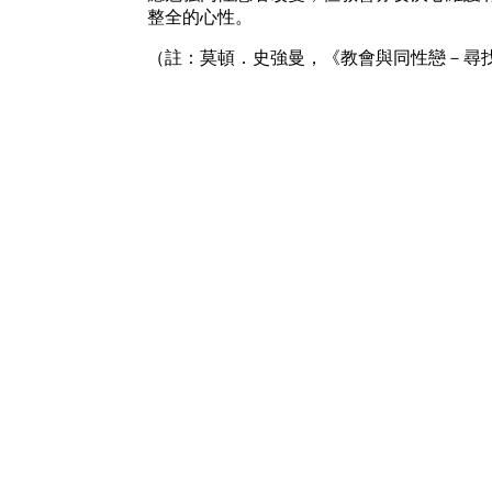
整全的心性。
（註：莫頓．史強曼，《教會與同性戀－尋找