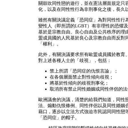
關鼓吹同性戀的遊行，並在憲法層面規定只
化，以及在同性性行為非刑事化之後，長久
雖然有關決議定義「恐同症」為對同性性行
變性人（即所謂的LGBT）有非理性的恐懼
基於是宗教自由、良心自由及公共秩序的理
盟成員國的人民基於良心及宗教自由而反對
「權利」。
此外，有關決議要求所有歐盟成員國於教育
對上述各種人士的「歧視」，包括：
禁上所謂「恐同症的仇恨言論」；
在各個層面禁止對性傾向歧視；
將基於性傾向的歧視刑事化；
取消所有禁止同性婚姻或同性伴侶的法
歐洲議會的決議，清楚的給我們知道，同性
法、煽動仇恨條例、同性伴侶以及同性婚姻
藉口，逐步以立法方式強迫市民認同同性戀
「恐同症」的帽子。