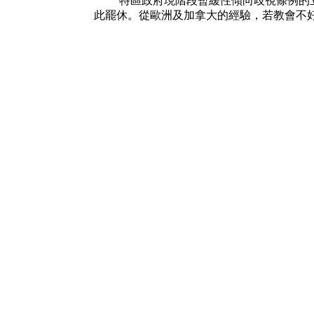
特區政府現階段暫緩性傾向歧視條例的立
此罷休。從歐洲及加拿大的經驗，若教會不