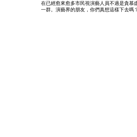
在已經愈來愈多市民視演藝人員不過是貪慕
一群。演藝界的朋友，你們真想這樣下去嗎