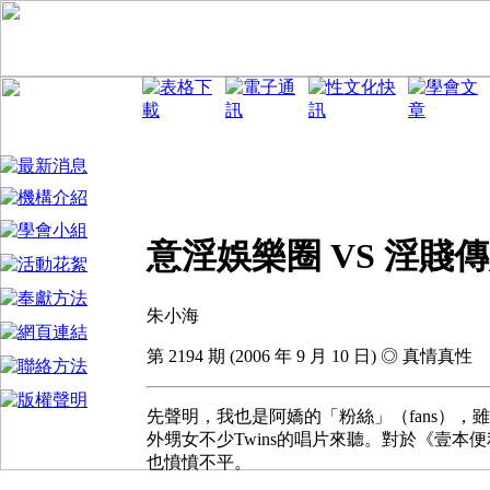
意淫娛樂圈 VS 淫賤
朱小海
第 2194 期 (2006 年 9 月 10 日) ◎ 真情真性
先聲明，我也是阿嬌的「粉絲」（fans），雖
外甥女不少Twins的唱片來聽。對於《壹
也憤憤不平。