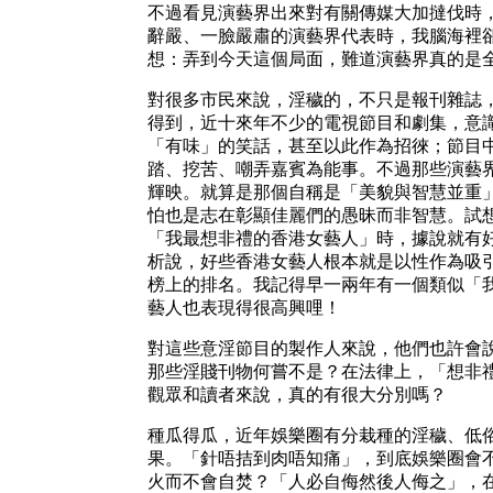
不過看見演藝界出來對有關傳媒大加撻伐時
辭嚴、一臉嚴肅的演藝界代表時，我腦海裡
想：弄到今天這個局面，難道演藝界真的是
對很多市民來說，淫穢的，不只是報刊雜誌
得到，近十來年不少的電視節目和劇集，意
「有味」的笑話，甚至以此作為招徠；節目
踏、挖苦、嘲弄嘉賓為能事。不過那些演藝
輝映。就算是那個自稱是「美貌與智慧並重
怕也是志在彰顯佳麗們的愚昧而非智慧。試
「我最想非禮的香港女藝人」時，據說就有
析說，好些香港女藝人根本就是以性作為吸
榜上的排名。我記得早一兩年有一個類似「
藝人也表現得很高興哩！
對這些意淫節目的製作人來說，他們也許會
那些淫賤刊物何嘗不是？在法律上，「想非
觀眾和讀者來說，真的有很大分別嗎？
種瓜得瓜，近年娛樂圈有分栽種的淫穢、低
果。「針唔拮到肉唔知痛」，到底娛樂圈會
火而不會自焚？「人必自侮然後人侮之」，