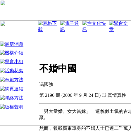
不婚中國
馮國強
第 2196 期 (2006 年 9 月 24 日) ◎ 真情真性
「男大當婚、女大當嫁」，這貌似土氣的古
聚。
然而，報載廣東單身的不婚人士已達二千萬