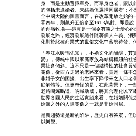
身，而是主動選擇單身。而單身也者，跟以
的包括未適婚者、未結婚但選擇同居者'；不
全中國大陸的圖畫而言，在改革開放之始的一
零四年，則飆升五倍多至161.3萬對。即是
的創痛收場──這真是一個令有識之士憂心
發展之路，經濟發展總伴隨著個人主義、消
化則於此種商業式的世俗文化中蓄勢待發、
「春江水暖鴨先知」，不婚文化的醞釀，其
變」，傳統中國以家庭家族為結構樞紐的社
業社會傾斜。這不只是一個結構性的社會質
關係，從西方走過的老路來看，實是一條不
非婚子女的困擾、出生率下降帶來之人口老
庭解體等。但更奇怪的是，在此背景下，一
老路鳴鑼喝道、吶喊助威，將其合理化以至
世界各國人民的生活實踐來看，在婚姻關係
婚姻之外的人際關係之一就是非婚同居。」
是新趨勢還是新的陷阱，歷史自有答案，但
以樂觀。