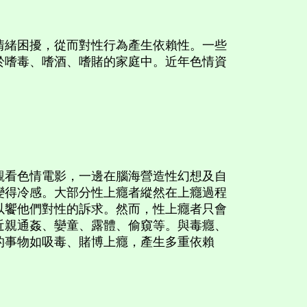
緒困擾，從而對性行為產生依賴性。一些
於嗜毒、嗜酒、嗜賭的家庭中。近年色情資
看色情電影，一邊在腦海營造性幻想及自
變得冷感。大部分性上癮者縱然在上癮過程
以饗他們對性的訴求。然而，性上癮者只會
近親通姦、孌童、露體、偷窺等。與毒癮、
的事物如吸毒、賭博上癮，產生多重依賴