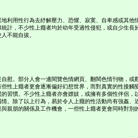
利用性行為去紓解壓力、恐懼、寂寞、自卑感或其他情
據統計，不少性上癮者均於幼年受過性侵犯，或自少生長
使人不能自拔。
慰。部分人會一邊閱覽色情網頁、翻閱色情刊物，或觀
有些性上癮者更會逐漸偏好幻想世界，而對真實的性接觸
慰的習慣。不少性上癮者亦會嫖妓，或擁有多個性伴侶，
感情。除了以上行為，易於令人上癮的性活動尚有強姦、
棄與親朋的關係及工作機會，一些性上癮者更會同時對別