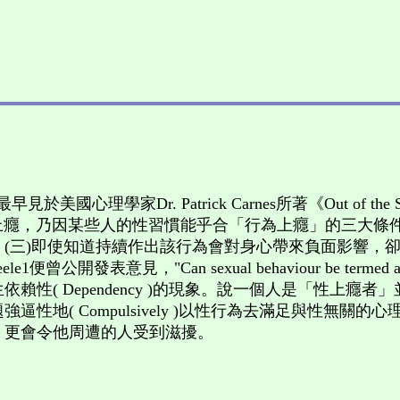
心理學家Dr. Patrick Carnes所著《Out of the Shadows:
使人上癮，乃因某些人的性習慣能乎合「行為上癮」的三大條件
(三)即使知道持續作出該行為會對身心帶來負面影響，
表意見，"Can sexual behaviour be termed an addiction
性( Dependency )的現象。說一個人是「性上癮
性地( Compulsively )以性行為去滿足與性無關
，更會令他周遭的人受到滋擾。