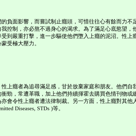
響，而嘗試制止癮頭，可惜往往心有餘而力不足。性癮是層遞性
自我控制，亦必熬不過身心的渴求。為了滿足心底慾望，
尊受到嚴重打擊，進一步驅使他們墮入上癮的泥沼。性上
心蒙受極大壓力。
上癮者為追尋滿足感，甘於放棄家庭和朋友。他們自我
的衝勁，常遭革職，加上他們持續揮霍去購買色情刊物或
為亦會令性上癮者遭法律制裁。另一方面，性上癮對其他
ed Diseases, STDs )等。