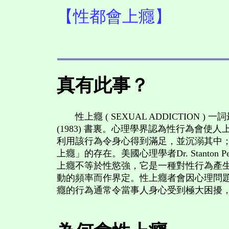
【性都會上癮】
真有此事？
性上癮 ( SEXUAL ADDICTION ) 一詞最早見於美國
(1983) 書裏。心理學界認為性行為會
利用該行為令身心得到滿足，並沉溺其中；
上癮」的存在。美國心理學者Dr. Stanton Peele1便曾公開發
上癮不等於性慾強，它是一種對性行為產生依賴
動的頻率而作界定。性上癮者會因心理問題強逼
癮的行為通常令當事人身心受到極大困擾