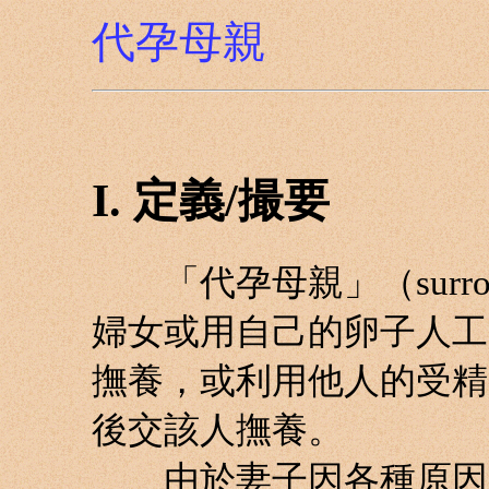
代孕母親
I. 定義/撮要
「代孕母親」（surroga
婦女或用自己的卵子人工
撫養，或利用他人的受精
後交該人撫養。
由於妻子因各種原因（