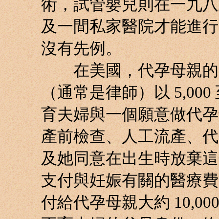
術，試管嬰兒則在一九八
及一間私家醫院才能進行
沒有先例。
在美國，代孕母親的一
（通常是律師）以 5,000 
育夫婦與一個願意做代孕
產前檢查、人工流產、代
及她同意在出生時放棄這
支付與妊娠有關的醫療費
付給代孕母親大約 10,0