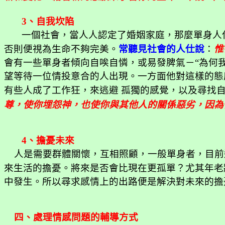
3
、自我坎陷
一個社會，當人人認定了婚姻家庭，那麼單身人
否則便視為生命不夠完美。
常聽見社會的人仕說
：
惟
會有一些單身者傾向自唉自憐，或易發脾氣－“為何
望等待一位情投意合的人出現。一方面他對這樣的態
有些人成了工作狂，來逃避
孤獨的感覺，以及尋找
尊，使你埋怨神，也使你與其他人的關係惡劣，因為
4
、擔憂未來
人是需要群體關懷，互相照顧，一般單身者，目前
來生活的擔憂。將來是否會比現在更孤單？尤其年老
中發生。所以尋求感情上的出路便是解決對未來的擔
四、處理情感問題的輔導方式