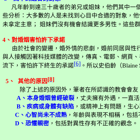
凡年齡到達三十歲者的弟兄或姐妹，他們其中一
些分析：大多數的人是未找到心目中合適的對象，他
未拿定主意；
姐妹們沒有機會結識更多男性。這些
4
、對婚姻害怕許下承諾
由於社會的變遷，婚外情的悲劇，婚前同居與性
與人接觸因著科技媒體的改變，傳真、電郵、網頁、
[6]
流下，害怕許下終生的承諾
。所以史伯齡（
Blaine
[8]
5
、
其他的原因
除了上述的原因外，筆者在所認識的教會會友
A
、本身婚姻曾經破裂
，丈夫擁有外遇，一直活
B
、疾病或身體有缺陷
，或精神上有問題，生心
C
、心智尚未不成熟
，年齡與表現不相稱，包括
D
、恐懼親密
，包括對異性存有不正確的觀念。