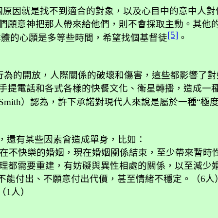
個原因就是找不到適合的對象，以及心目中的意中人對
們願意神把那人帶來給他們，則不會採取主動。其他
[5]
群體的心願是多等些時間，希望找個基督徒
。
行為的開放，人際關係的破壞和傷害，這些都影響了對
手提電話和各式各樣的快餐文化、衛星轉播，造成一
 Smith
）認為，許下承諾對現代人來說是屬於一種“極度
，還有某些因素會造成單身，比如：
在不快樂的婚姻，現在婚姻關係結束，至少帶來暫時
理都需要重建，有妨礙與異性相處的關係，以至減少
不能付出、不願意付出代價，甚至情緒不穩定。（
6
人
（
1
人）