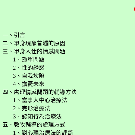
一、引言
二、單身現象普遍的原因
三、單身人仕的情感問題
1
、孤單問題
2
、性的誘惑
3
、自我坎陷
4
、擔憂未來
四、處理情感問題的輔導方法
1
、當事人中心治療法
2
、完形治療法
3
、認知行為治療法
五、教牧輔導的處理方式
1
、對心理治療法的評斷