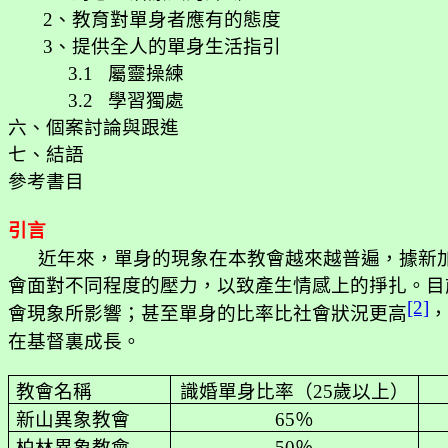
2
、教育對單身者應有的態度
3
、提供全人的單身生活指引
3.1
屬靈操練
3.2
學習獨處
六、個案討論與跟進
七、結語
參考書目
引言
近年來，單身的現象在本教會越來越普遍，據新
會面對不同程度的壓力，以致產生情感上的掙扎。目
[2]
會現象所影響；甚至單身的比率比社會狀況更高
，
在基督裏成長。
教會名稱
識婚單身比率（
25
歲以上）
新山異象教會
65
％
柏林異象教會
50
％