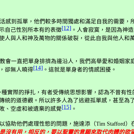
活感到孤單，他們較多時間獨處和滿足自我的需要，
[12]
示自己性別所本有的表徵
。人會寂寞，是因為神造
使人與人和神及萬物的關係破裂，從此自我與他人和
教會一直把單身排擠為邊沿人，我們高舉愛和婚姻家
[14]
，卻無人曉得
。這就是單身者的情感困擾。
一種實際的掙扎，有者受傳統思想影響，認為不曾有性
傳統的道德觀。所以許多人為了逃避孤單感，甚至為
[15]
敗、空虛和被遺棄的感覺
。
以協助他們處理性慾的問題，施達添（
Tim Stafford
）
“是沒有用，相反的，要以聖靈的意願來取代肉體的欲