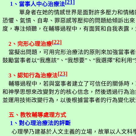
[21]
1
、當事人中心治療法
單身者在她的情感世界是面對許多壓力和情緒
恐懼、氣憤、自卑、罪惡感等壓抑的問題給傾訴出來
度，專注傾聽，在輔導過程中，有面質和自我表露，
[22]
2
、完形心理治療
當擬出問題，可用完形治療法的原則來加強當事者
鼓勵當事者以“我應該”、“我想要”、“我選擇”和利
[23]
3
、認知行為治療法
輔導過程中，若與當事者建立了可信任的關係時，
和神學思想來改變對方的核心信念，然後透過行為治
並運用技術改變行為，以後根據當事者的行為變化狀
五、教牧輔導處理方式
1
、對心理治療法的評斷
心理學乃建基於人文主義的立場，故單以人文科