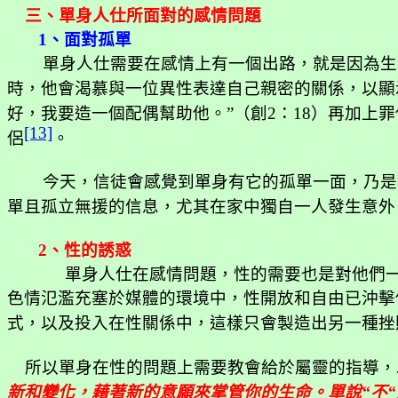
三、單身人仕所面對的感情問題
1
、面對孤單
單身人仕需要在感情上有一個出路，就是因為生
時，他會渴慕與一位異性表達自己親密的關係，以顯
好，我要造一個配偶幫助他。”（創
2
：
18
）再加上罪
[13]
侶
。
今天，信徒會感覺到單身有它的孤單一面，乃是
單且孤立無援的信息，尤其在家中獨自一人發生意外
2
、性的誘惑
單身人仕在感情問題，性的需要也是對他們
色情氾濫充塞於媒體的環境中，性開放和自由已沖擊
式，以及投入在性關係中，這樣只會製造出另一種挫
所以單身在性的問題上需要教會給於屬靈的指導，
新和變化，藉著新的意願來掌管你的生命。單說“不