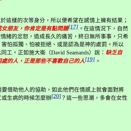
處於這樣的次等身分，所以便希望在感情上擁有結果；
[17]
或女朋友，你肯定是有點問題
。
在這情況下，自然
種情緒的忿怒，造成長久的痛苦，終日無所事事，只希
，害怕孤獨、怕被拒絕、或是認為是神的處罰。所以
此同工。正如施大衛（
David Seamands
）說：
缺乏自
[19]
相處的人，正是那些不喜歡自己的人
。
需要借助他人的協助，如此他們在情感上就會面對將
[20]
又或生病的時候怎麼辦
？這一些思潮，多會在女性