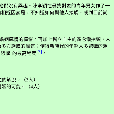
他們沒有興趣。陳李穎在尋找對象的青年男女作了一
的相近因素是，不知道如何與他人接觸、或到目前尚
婚姻感情的憧憬。再加上獨立自主的觀念漸抬頭，人
種多方選購的風氣；使得新時代的年輕人多選購的潮
[7]
恐懼”的最高程度
。
性的解脫。（
3
人）
婚姻的可能。（
4
人）
）