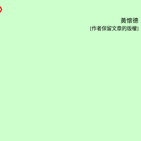
〉
黃懷德
[
作者保留文章的版權
]