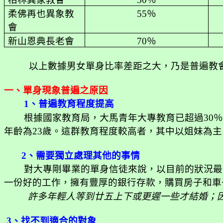
柔佛再也異象教
55
％
會
新山恩典長老會
70
％
以上數據男女單身比率差距之大，乃是普遍教
一、單身現象普遍之原因
1
、普遍教育程度提高
根據國家教育局，大馬青年大專教育已超過
30
％
年齡為
23
歲。這群教育程度較高者，其中以姐妹為主
2
、需要獨立處理其他的事情
對大專剛畢業的單身信徒來說，以目前的狀況最
一份好的工作，擁有豐厚的銀行存款，購買房子和車
許多年輕人等到廿五上下或更遲一些才結婚；
3
、找不到適合的對象