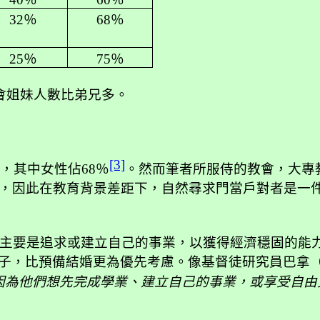
32
％
68
％
25
％
75
％
會姐妹人數比弟兄多。
[3]
，其中女性佔
68
％
。然而筆者所服侍的教會，大專
，因此在教育背景差距下，自然尋求門當戶對者是一
主要是追求或建立自己的事業，以獲得經濟穩固的能
子，比預備結婚更為優先考慮。像基督徒研究員巴拿
因為他們想先完成學業、建立自己的事業，或享受自由