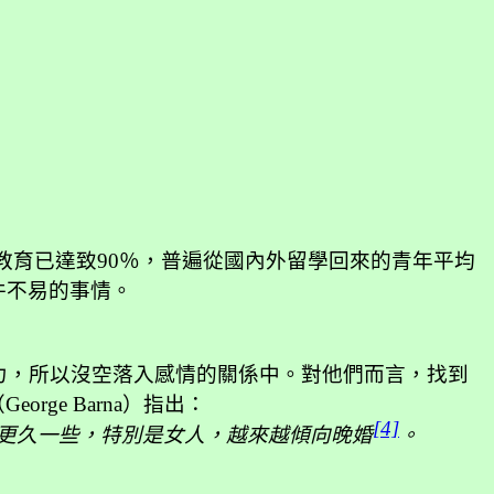
教育已達致
90
％，普遍從國內外留學回來的青年平均
件不易的事情。
力，所以沒空落入感情的關係中。對他們而言，找到
（
George Barna
）指出：
[4]
更久一些，特別是女人，越來越傾向晚婚
。