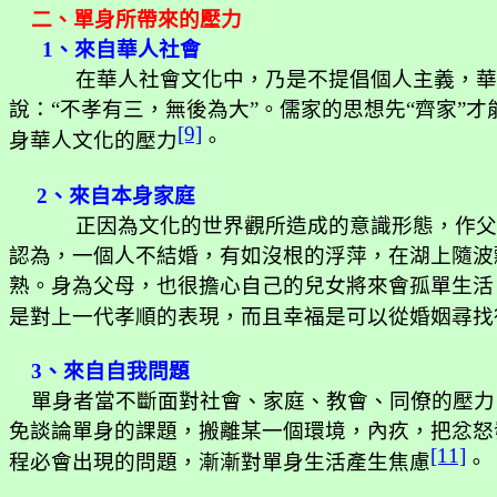
二、單身所帶來的壓力
1
、來自華人社會
在華人社會文化中，乃是不提倡個人主義，華
說：“不孝有三，無後為大”。儒家的思想先“齊家
[9]
身華人文化的壓力
。
2
、來自本身家庭
正因為文化的世界觀所造成的意識形態，作父
認為，一個人不結婚，有如沒根的浮萍，在湖上隨波
熟。身為父母，也很擔心自己的兒女將來會孤單生活
是對上一代孝順的表現，而且幸福是可以從婚姻尋找
3
、來自自我問題
單身者當不斷面對社會、家庭、教會、同僚的壓力
免談論單身的課題，搬離某一個環境，內疚，把忿怒
[11]
程必會出現的問題，漸漸對單身生活產生焦慮
。