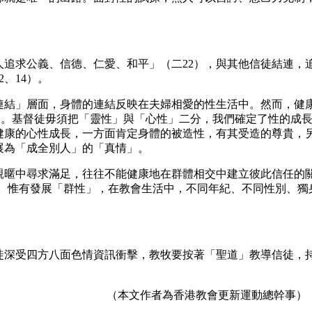
公義、信德、仁愛、和平」（二22），與其他信徒結連，追求活出
、14）。
」層面，身體的連結反映在夫婦相愛的性生活中。然而，健康
refore I am）。基督徒毋須把「靈性」與「心性」二分，我們確
健康的心性成長，一方面肯定身體的被造性，有其受造的尊貴，
展為「成全別人」的「真情」。
中尋求滿足，往往不能健康地在群體相交中建立彼此信任的關係
萎縮。惟有發展「群性」，在教會生活中，不同年紀、不同性別、
受四方八面色情資訊衝擊，教牧要按著「聖道」教導信徒，持
（本文作者為香港教會更新運動總幹事）