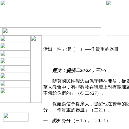
活出「性」潔（一）──作貴重的器皿
經文：提後二20-23，三1-5
隨著國民性觀念由保守轉往開放，從表層
華人教會中，有些教牧在講壇上對有關課
不傳給你們的」（徒二○27）。
保羅寫信予提摩太，提醒他在繁華的以弗所
分，「作貴重的器皿」（二21）。
一、認知身分（三1-5，二20-21）