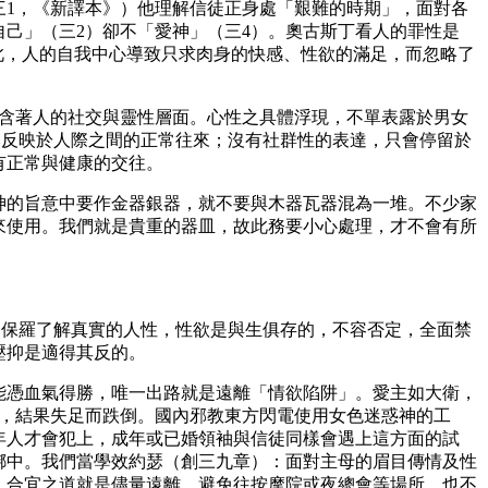
1，《新譯本》）他理解信徒正身處「艱難的時期」，面對各
己」（三2）卻不「愛神」（三4）。奧古斯丁看人的罪性是
了。因此，人的自我中心導致只求肉身的快感、性欲的滿足，而忽略了
還包含著人的社交與靈性層面。心性之具體浮現，不單表露於男女
露，必然反映於人際之間的正常往來；沒有社群性的表達，只會停留於
有正常與健康的交往。
的旨意中要作金器銀器，就不要與木器瓦器混為一堆。不少家
來使用。我們就是貴重的器皿，故此務要小心處理，才不會有所
。保羅了解真實的人性，性欲是與生俱存的，不容否定，全面禁
壓抑是適得其反的。
憑血氣得勝，唯一出路就是遠離「情欲陷阱」。愛主如大衛，
巢，結果失足而跌倒。國內邪教東方閃電使用女色迷惑神的工
年人才會犯上，成年或已婚領袖與信徒同樣會遇上這方面的試
綁中。我們當學效約瑟（創三九章）：面對主母的眉目傳情及性
，合宜之道就是儘量遠離，避免往按摩院或夜總會等場所，也不