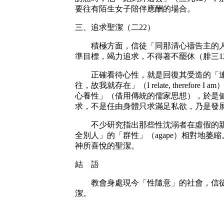
要往有陌生女子陪伴應酬的場合。
三、追求聖潔（二22）
積極方面，信徒「同那清心禱告主的人追求
準目標，竭力追求，不得著不罷休（腓三12
正確看待心性，就是回復其受造的「連結
往，故我就存在」（I relate, the
心養性」（借用傳統的儒家思想），於是
求，不是任由身體只求滿足私欲，乃是發
不少研究指出那些性沈溺者在虛假的親暱
全別人」的「群性」（agape）相對地
神所喜悅的聖潔。
結 語
教會身處現今「性隨意」的社會，信徒深
潔。