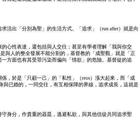
「分別為聖」的生活方式。「追求」（run after）就是向
的心性表達，還包括與人交往；甚至有學者理解「我與你交
定了性的成長是與人的整全發展不能分割的，基督教的「成聖觀」就是「正
另一方面也有其受罪污染而偏向「情欲」的危險。基督徒的追
，於是「只顧一己」的「私性」（eros）漲大起來，而「成
獨身與已婚的，一同交往，有互相保障的界線，追求成長，這就是
守身分，作貴重的器皿，逃避私欲，與其他信徒共同追求聖