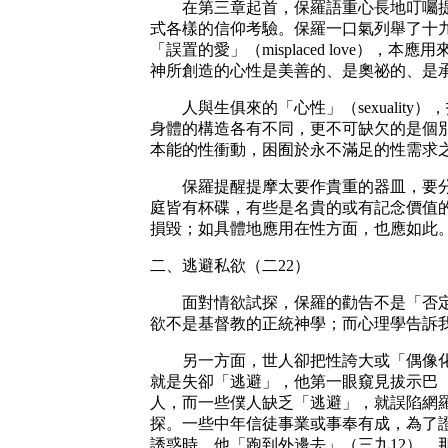
在第三章起首，保羅語重心長地叮囑提摩
式各樣的信仰考驗。保羅一口氣列舉了十
「誤置的愛」（misplaced lov
神所創造的心性是美善的、是奧祕的、是
人與生俱來的「心性」（sexualit
身體的構造各有不同，更不可缺欠的是個別生
本能的性衝動，困囿於永不滿足的性需求
保羅提醒提摩太要作貴重的器皿，要分別
庭皆有杯碟，有些是名貴的或有記念價值
損毀；如具體地應用在性方面，也應如此
二、逃避私欲（二22）
面對情欲試探，保羅的勸告不是「否定」或
欲不是基督教的正統神學；而心理學告訴
另一方面，世人卻把性誇大或「偶像化」
就是失卻「逃避」，他第一眼窺見拔示巴
人，而一些僕人缺乏「逃避」，就誤陷網
探。一些中年信徒事業或事奉有成，為了
誘惑時，他「跑到外邊去」（三九12）