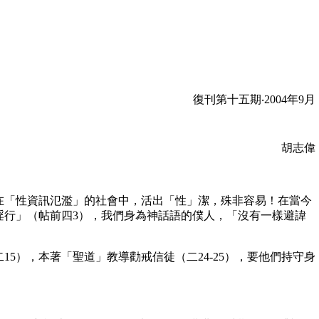
復刊第十五期‧2004年9月
胡志偉
「性資訊氾濫」的社會中，活出「性」潔，殊非容易！在當今
淫行」（帖前四3），我們身為神話語的僕人，「沒有一樣避諱
），本著「聖道」教導勸戒信徒（二24-25），要他們持守身