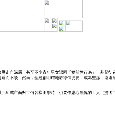
走向深層，甚至不少青年男女認同「婚前性行為」；基督徒在
題避而不談；然而，聖經卻明確地教導信徒要「成為聖潔，遠避
城市面對世俗各樣衝擊時，仍要作忠心無愧的工人（提後二15