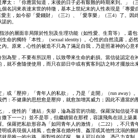
太：「你應當知道，末後的日子必有艱難的時期來到。」（三
九個名詞來表達末世的特徵，基本上世紀末的人性表現是「專愛自
e），本應用來愛主，如今卻「愛錢財」（三2）、「愛享樂」（三4）
承諾的。
y），指涉的層面非局限於性別及生理功能（如性愛、生育等），
命的獨特「本性」（sexual identity）。心性的自然流
之內。原來，心性的被造不只為了滿足自我，乃是照著神的心意
為聖，不要有所誤用，以致帶來生命的虧損。當信徒認定在神
的，就不會隨便使用，而只在節日中或有賓客到訪之時才擺放出
。
「壓抑」「青年人的私欲」，乃是「走開」（run away）
我們：不健康的思想愈是壓抑，就愈加增其威力；因此不適當的
，使性的「連結」失卻，淪為器官的功能。保羅深知信徒不能
（撒下一一2）並不是罪，但繼續留在那裡，容讓飛鳥在頭上築
羅。保羅把私欲形容為「如同青年人的激情」（二22），不只青
證明或表現個人雄風，也會落在婚外情、姦淫或其他性沈溺的捆
，那就是唯一的出路。面對性的試探，無人可以自誇、憑己力克制