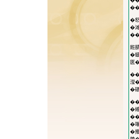
��
�
�怒
�滩
��
銋腈
�蝒
匧
��
滢�
�
�
�䌊
�
�
�