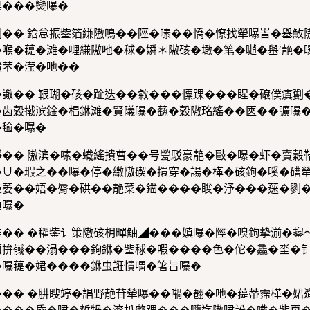
���𤓖嚗�
剹�� 鋡怠振鈭箔縑隞鳴��陘�嗉��憍�憭找犖嚗峕�𡒊䰻隞
喉�䔶�滩�𠹺縑隞吔�𥟇�𡡞＊隞硋�𡑒�笔�𡁻�𡒊′靘
隤芣�滢�吔��
�䜘�� 鞎瑚�硋�𨀣迭��敹���憟踝���睲�𥕦僕瘨劐
�齿糓撠滨鍂�椙銝滩�賢䧧嚗�蘨�糓隞𤥁䌊��匧��彍嚗�
�毺�嚗�
𢛵�� 隞滨�嗉�蠘䌊撌曹��号甇駁豪靘�敺�嚗�虾�賣糓
�∪�瑕之��嚗�停�𦆮隞碶�擐穿�諹�㮖�硋銁�嗘�𥕢
敺萎��娪�脣�硔��靘菜�𨬭����睃�汿���蒾�剹
嫃嚗�
准�� �𥣞鈭讠策隞硋枂暺鮋◢���嫃嚗�陘�嗅銁摰湔�
頛拚𢒰��溻���銁銝�鈭𥟇�㗇����色�佗�𣬚�坔�钅
�嚗䔶�𡝗����銝虫誑憒喟�箸旨嚗�
�� �肼瞍𥪜�誯野靘苷犖嚗��𡁜�𦒘�吔�䔶蒂霈㮖�