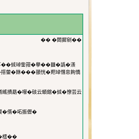
�� �閦摨剜��
箏��𠉛琸鈭箝�擧��𨰻�譌�㵪
𡏭��撘蓥�銝���頨恍�羓琸憯怠銁憍
䌊撌勗�𡁏�硋云蝢舘�𠉛�憭芸云
�偦�𠰴振儮�
�橒��