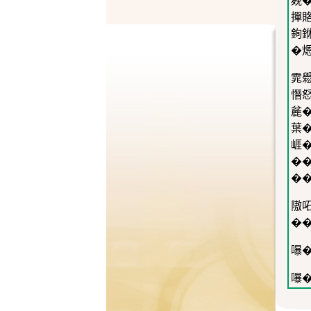
𠬍
撣賂
銁銝
�煾
雿
憯
麄
葉�
崕
��
��
隞
�
嚗
嚗�