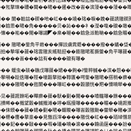
���帋�𣇉�銴𤘪�滚扒慦踝���𡃏迄隞𣇉訜�𡁶�鈭
��氖摮琜�𥕢�閫��𣇉��暹�改�峕�滨蓡���蓡��
�� 閬�韐誩�碶�吔�屸���𥪯�𤥁�唳�𠬍�䔶誘隞碶
�鋡思�𣇉�𧢲�����贝�訫���衤�滢�𠺪�𥕦�𡑒
憓��𧙗��閙�嚗諹◤�臬�𠾼��鋡急派鞈𠺶��鋡急𣈲�
�� 隞𣇉�鈭𧢲平敹���撣詨虜雿𦦵����撥��𧑐�垈�
拍�摰塚�䔶�𤥁雲隞亥䌊鞊迎��𨭌隞𣇉䔄撅蓥�𧢲平嚗䔶�
�����峕���誩有����𥕦有嚗�
�� 蝯虫�硋�鍦戊嚗䔶�𡝗��銁�ê̌鈭粹𢒰��滨�怨�
摰𡁜�𨀣迭嚗�陘�嗆糓摮拙�鞟匱�㗁鈭�隞𣇉�撘梢�痹�
磰���隞𣇉��迤閬���嚗屸���糓頨恍�羓�憟喃犖�
�见�䔶誑銝𠰴�暺痹�䔶�䭾�劐�閙���喳𢅛嚗�銝��
撌晞��撠望糓�𢒰撠滩�𥪜�𤾸摱嚗�����𣈲��𥪯
��佅蝡��䔶�𡝗�劐�𣇉�蝘睃�嚗峕糓隞颱�蓥犖�賭�
嚗�㭱�譍�摮烾��見憿舀滓����隞伐�屸���𤤿琸憯怠
撠��𨥈���敺���㗇�𤩺�喃�滚���銵函蒾���訜