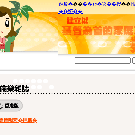
銝駁�
��
��鞟�箸��摱
��
憟
��穃��
僑憍𡁜宏�暒璈�