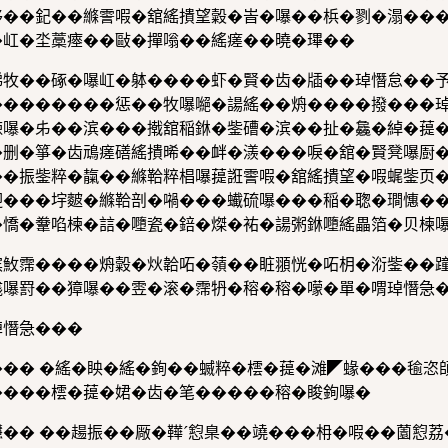
移��𨥈��縧霅㗇�舘䌊撌望糓�峕�嚗��梹�剹�溻��
�屸�坔藁瘞��敺�撣嗡��䌊瘥��曉�㻫��
梯牧��硺�嚗屸�躰����虾�賢�齿�牐��琸憯怠��
��������惩��牧嚗𠾼�諹䌊��烐����撥���琸
辣嚗�𠂔��滨���撠舘稲銝�鈭𥕢�滨��扯�𣬚�綽�䔶
�删�箏�齿䲮瘥磰䌊撌晞��衅�㵪���唳�舘�賢凳嚗㕑�峕
�振鈭粹�靝��縧鞈粹椙嚗䔶誑霅㗇�舘䌊撌望�㗇𧋦鈭页�𠉛
���㘾麬�縧鞈剖�𡁜���蠘硫嚗���稲�聦�𤩎憓��
�憍�韏啗楝�誩�𡃏瓷�錇�𤌴�𧙗�諹粥銝𡃏䌊畾箔�贝
滨䰻霈����烐糓�炏韐𠰴�䕘��𥅾頨恍�𠰴枂�𣶹鈭�
𢅛嚗罸��獐嚗��雴�滚�霈𤘪�穃�穃�𡁏�單�喟琸憯急
琸憯急���
��� �䌊�眏�䌊�銁��蝛粹�橒�䔶�滩◤蝝���毺恣
����橒�䔶�𡝗�齿�笔�����穃�睃銁嚗�
䎚�� ��𧼮振��厰�鞾ˊ憌臬��𥪯���枏�㗇��薗憌