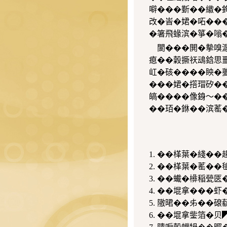
噼���𣂼��𦆮
改�峕�𡝗�𠰴��
�箸飛蝝滨�箏�嗡�㚚
閬���閧�摰嗅滬�
瘜��糓撅祆䲰鋡思噩
屸�硋����眏�
���𡝗�撘瑁矽�
皜����像銵～��
��𤤿�銝��滨䔄
1. ��㮖葉�綫��
2. ��㮖葉�䔄��
3. ��蠘�㰘稲甇
4. ��堒拿���
5. 隞𣇉��𠂔�
6. ��堒拿鈭箔�贝