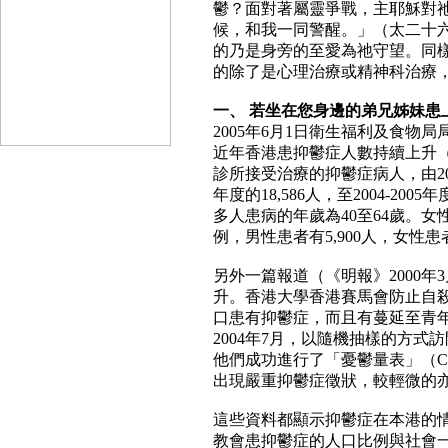
鬱？面對著屬靈爭戰，主耶穌對
候，和我一同警醒。」（太二十六
的乃是身旁的至愛為祂守望。同
的除了是心理治療或精神科治療
一、 若坐在您身邊的弟兄姊妹患
2005年6月1日衛生福利及食物
近年香港患抑鬱症人數持續上升（《
診所接受治療的抑鬱症病人，由2002-2
年度的18,586人，至2004-20
多人患病的年歲為40至64歲。女性患
例，男性患者有5,900人，女性患者
另外一篇報道（《明報》2000年
升。香港大學香港賽馬會防止自
口患有抑鬱症，而且有蔓延至青年及
2004年7月，以隨機抽樣的方式訪
他們成功進行了「憂鬱量表」（CES
出現嚴重抑鬱症徵狀，較輕微的亦
這些資料都顯示抑鬱症在本港的
教會患抑鬱症的人口比例與社會一