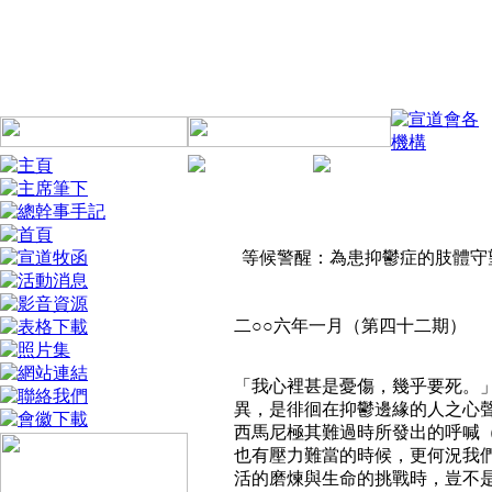
等候警醒：為患抑鬱症的肢體守
二○○六年一月（第四十
「我心裡甚是憂傷，幾乎要死。
異，是徘徊在抑鬱邊緣的人之心
西馬尼極其難過時所發出的呼喊（
也有壓力難當的時候，更何況我
活的磨煉與生命的挑戰時，豈不