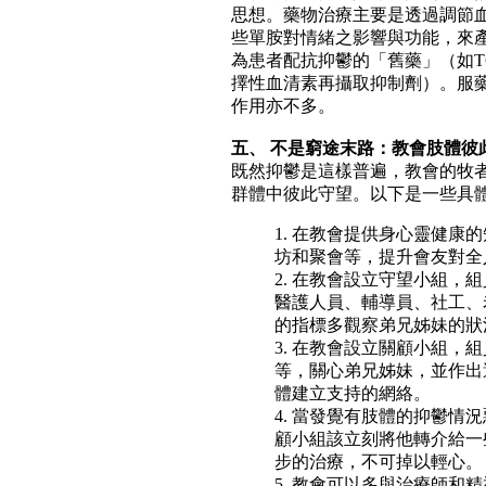
思想。藥物治療主要是透過調節血清
些單胺對情緒之影響與功能，來
為患者配抗抑鬱的「舊藥」（如TCA
擇性血清素再攝取抑制劑）。服
作用亦不多。
五、 不是窮途末路：教會肢體彼
既然抑鬱是這樣普遍，教會的牧
群體中彼此守望。以下是一些具
1. 在教會提供身心靈健康
坊和聚會等，提升會友對全
2. 在教會設立守望小組，
醫護人員、輔導員、社工、
的指標多觀察弟兄姊妹的狀
3. 在教會設立關顧小組，
等，關心弟兄姊妹，並作出
體建立支持的網絡。
4. 當發覺有肢體的抑鬱情
顧小組該立刻將他轉介給一
步的治療，不可掉以輕心。
5. 教會可以多與治療師和