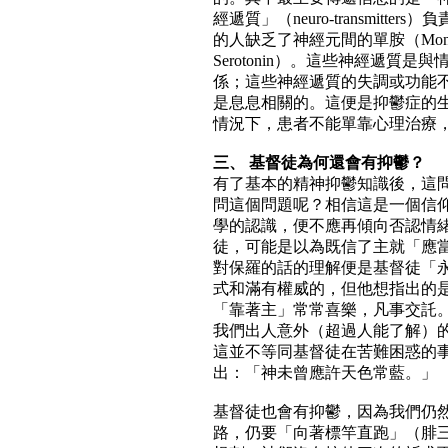
經遞質」（neuro-transmit
的人缺乏了神經元間的單胺（Mon
Serotonin）。這些神經遞質
係；這些神經遞質的失調或功能
是息息相關的。這便是抑鬱症的
情況下，患者不能單靠心理治療
三、 基督徒為何還會有抑鬱？
有了基本的精神抑鬱知識後，這
問這個問題呢？相信這是一個信
學的認識，便不應再傾向否認情
徒，可能是以為既信了主就「應
對保羅的話的理解便是基督徒「
式和滿有權威的，但他想指出的
「靠著主」常常喜樂，凡事交託
我們出人意外（超過人能了解）
這並不等同基督徒在苦難困惑的
出：「神未曾應許天色常藍。」
基督徒也會有抑鬱，因為我們仍
路，仍要「向著標竿直跑」（腓三