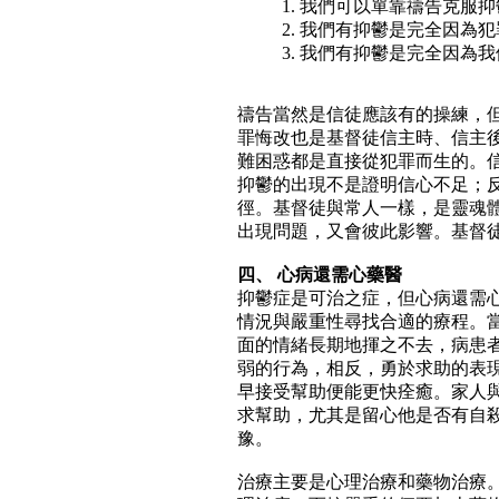
1. 我們可以單靠禱告克服
2. 我們有抑鬱是完全因為
3. 我們有抑鬱是完全因為
禱告當然是信徒應該有的操練，
罪悔改也是基督徒信主時、信主
難困惑都是直接從犯罪而生的。
抑鬱的出現不是證明信心不足；
徑。基督徒與常人一樣，是靈魂
出現問題，又會彼此影響。基督
四、 心病還需心藥醫
抑鬱症是可治之症，但心病還需
情況與嚴重性尋找合適的療程。
面的情緒長期地揮之不去，病患
弱的行為，相反，勇於求助的表
早接受幫助便能更快痊癒。家人
求幫助，尤其是留心他是否有自
豫。
治療主要是心理治療和藥物治療