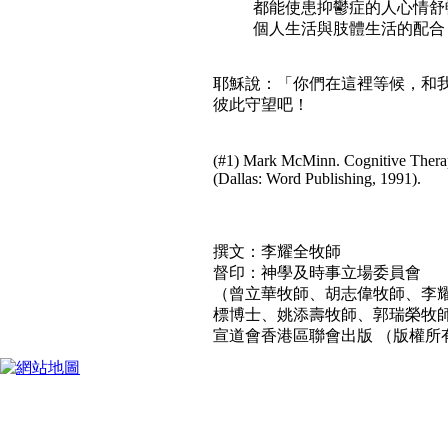
都能使患抑鬱症的人心情舒
個人生活與肢體生活的配合
耶穌說：「你們在這裡等候，和我
彼此守望吧！
(#1) Mark McMinn. Cognitive Therap
(Dallas: Word Publishing, 1991).
撰文：李耀全牧師
督印：神學及時事立場委員會
（曾立華牧師、胡志偉牧師、李
標博士、姚添壽牧師、郭瑞榮牧
宣道會香港區聯會出版 （版權所