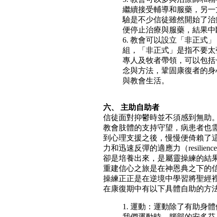
繼續接受輔導和服藥，另一
驗是不少信徒雖然開始了治
便停止治療與服藥，結果中
6. 教會可以設立「非正式」（
組，「非正式」是指不要太
專人及牧者帶領，可以包括
念與方法，鞏固康復者的身
與教會生活。
六、 主助自助者
信徒面對抑鬱時並不須感到無助
教會肢體的支持守望，病患者也
到心理支援之後，慢慢便倚賴了
力和迅速反彈的適應力（resili
卻是培養出來，是屬靈操練的結
重建信心之旅是在神恩典之下的
操練正正是在逆境中學習將聖經
在康復期中有以下具體自助的方
1. 運動：運動除了有助身
我們運動時，腦部的安多芬（E