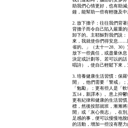
助我們心情更好，也有助減少
鐘，能幫助一些有輕微及中
2. 放下擔子：往往我們背
背擔子而令自己陷入嚴重的
卸下的。主耶穌對我們說：
來，我就使你們得安息……
省的。」（太十一28、30
放下一些責任，或盡量休息
決定或計劃等。若可以的話
唱詩），使自己輕鬆下來，
3. 培養健康生活習慣：保
閒」，他們需要「警戒」；
「勉勵」；更有些人是「軟
五14，新譯本）。患上抑
更有紀律和健康的生活習慣
標，然後按部就班，漸漸將
閒」或「灰心喪志」，在別
足感的事，便可以慢慢地脫
的活動，增加一些沒有壓力