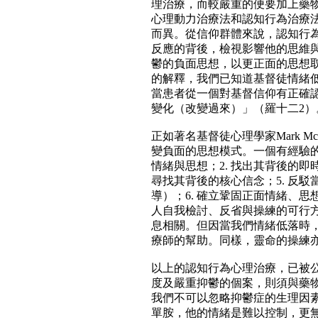
理治療，而較嚴重的便要加上藥
心理動力治療法和認知行為治療
而異。從信仰群體來說，認知行
反應的背後，檢視影響他的思維
鬱的負面思想，以更正面的思想
的解釋，我們已知道基督徒情緒
當患者從一個對基督信仰有正確
變化（改變過來）」（羅十二2）
正如著名基督徒心理學家Mark M
變負面的思想模式。一個有經驗的
情緒與思想；2. 找出其背後的即時
尋找其背後的核心信念；5. 反
導）；6. 確立鞏固正面情緒、思想
人自我檢討、反省與操練的可行
息相關。但因當我們情緒低落時
療師的幫助。同樣，靈命的操練
以上的認知行為心理治療，已被
度及嚴重抑鬱的個案，則須與藥
我們不可以忽略抑鬱症的生理因
單胺，他的情緒是難以控制，更