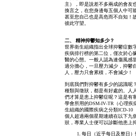
主），即是說差不多兩成的會友
換言之，在您身邊每五個人中可
甚至您自己也是高危而不自知！
彼此守望。
二、 精神抑鬱知多少？
世界衛生組織指出全球抑鬱症數字
疾病排行榜的第二位，僅次於心
醫的心態。一般人認為連傷風感
過分擔心，一旦壓力減少，抑鬱
人，壓力只會累積，不會減少！
到底我們對抑鬱有多少的認識呢
種類與徵狀，都是有好處的。人
們才算是患上抑鬱症呢？這是有
學會所用的DSM-IV-TR（心理
生組織的國際疾病之分類ICD-10
個人超過兩個星期連續在以下九
狀，專業人士便可以診斷他患上
1. 每日（近乎每日及整日