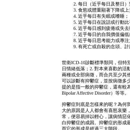
2. 每日（近乎每日及整日
3. 食慾或體重顯著下降或
4. 近乎每日有失眠或嗜睡；
5. 近乎每日在說話或行動
6. 近乎每日感到疲倦或失
7. 近乎每日的自我價值偏
8. 近乎每日思考能力或專
9. 有死亡或自殺的念頭、
世衛ICD-10診斷標準類同，但
日情緒低落；2. 對本來喜歡的活
兩種或全部病徵，而合共至少其
可以診斷有抑鬱症，並按病徵多
提的是指一般的抑鬱症，還有較
Bipolar Affective Disorder）等等。
抑鬱症到底是怎樣來的呢？為何
大的原因是人人都會有喜怒哀樂
常，便容易掉以輕心，讓病情惡
白抑鬱症的成因。抑鬱症的形成
而它的形成是經過三大階段。