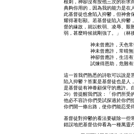
根刺，神卻沒有按他三次的祈求
典夠你用的，因為我的能力是在
此基督徒也會陷入抑鬱，但神會
耀得著彰顯。若基督徒陷入抑鬱
督的緣故，就以軟弱、凌辱、艱
弱，甚麼時候就剛強了。」（林後
神未曾應許，天色常
神未曾應許，常晴無
神卻曾應許，生活有
試煉得恩助，危難有
這一首我們熟悉的詩歌可以說是
陷入抑鬱？答案是基督徒也是人
是基督徒有神眷顧保守的應許。自
29）曾提醒我們說：「你們所受
他必不容許你們受試探過於你們
你們開一條出路，使你們能忍受得
基督徒對抑鬱的看法要破除一些常見
錯誤地把基督信仰看為一種萬靈