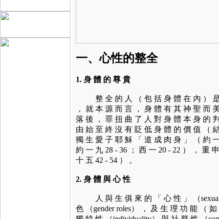
一、心性的整全
1. 身 體 的 尊 貴
整 全 的 人 （ 包 括 身 體 在 內 ） 是 按 
， 就 本 源 而 言 ， 身 體 有 其 神 聖 而 
落 後 ， 罪 扭 曲 了 人 對 身 體 本 身 的 判 斷 
由 始 至 終 沒 有 貶 低 身 體 的 價 值 （ 結 十
獨 生 愛 子 耶 穌 「 道 成 肉 身 」 （ 約 一
約 一 九 28 - 36 ； 西 一 20 - 22 ） ， 重
十 五 42 - 54 ） 。
2. 身 體 與 心 性
人 與 生 俱 來 的 「 心 性 」 （sexuali
色 （gender roles） ， 及 生 理 功 能 （
獨 特 性 （individuality） 與 社 群 性 （