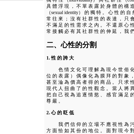
具 體 浮 現 ， 不 單 表 露 於 身 體 的 構 
（sexual identity） 的 獨 特 。 心 性 的
常 往 來 ； 沒 有 社 群 性 的 表 達 ， 只 
不 滿 足 的 性 需 求 之 內 。 不 還 原 心 
常 接 觸 必 有 其 社 群 性 的 伸 延 ， 我 
二、心性的分割
1. 性 的 誇 大
色 情 文 化 可 理 解 為 現 今 世 俗 化 
位 的 表 露 ） 偶 像 化 為 膜 拜 的 對 象 
甚 至 淪 為 價 高 者 得 的 商 品 。 只 求 
現 代 人 扭 曲 了 的 性 觀 念 。 當 人 將 
把 自 己 視 為 追 逐 情 慾 、 感 官 滿 足 
尊 嚴 。
2. 心 的 眨 低
我 們 信 仰 的 立 場 不 應 視 性 為 污 
方 面 恰 如 其 份 的 地 位 。 面 對 現 今 