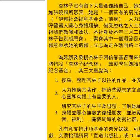
杏林子沒有留下大量金錢給自己，她的
如張曉風所形容，她是「一個富有的窮光
（「伊甸社會福利基金會」前身），大力
呼籲國人關心身體殘缺、備受忽略之人士
得我們敬佩和效法。本社剛於本年三月二
林子告別感恩會」，聚會其中一個環節是
願意秉承她的遺願，立志為走在陰雨路上
為延續及發揚杏林子因信靠基督而來的
將特設「杏林子紀念杯」，鼓勵學生朗讀
紀念基金」，其三大重點為︰
1.
搜羅、整理杏林子以往的作品，並
大力推廣其著作，把這些勵志的文
2.
心靈和肉體上有需要的人。
研究杏林子的生平及思想，了解她
3.
身體去關心無數的傷殘朋友；並鼓
音、福利），關懷周遭的弱勢社群
凡有意支持此項基金的弟兄姊妹，可用支
獻，支票抬頭請寫「宣道出版社」或 "China A