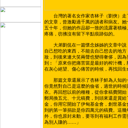
台灣的著名女作家杏林子（劉俠）走了
的文章，曾激勵過千萬的讀者和病友。她
五十年，但她的作品卻一致的流露著積極
疼痛，彷彿沒有留下半點痕跡似的。
大弟劉侃在一篇懷念姊姊的文章中說︰
自己想吃的東西，不能去自己想去的地方
妝，到後來連大笑兩聲也變得奢侈，因為
到︰「原來你把痛苦當是最好的榨汁機，
在灰心絕望、傷心痛苦的時候，再找回生
那篇文章還展示了杏林子鮮為人知的一
你竟然對自己是這麼的儉省，過世的時候
衣。再回想以前的種種，從你拿稿費開始
郵局換五元、十元稿費，到頭來還是賞給
金，你用它開始了伊甸基金會，創世基金
到的第一筆捐款是你四萬元的稿費。這幾
外，你也原封未動，要等到有福利工作需
為別人賺的……」