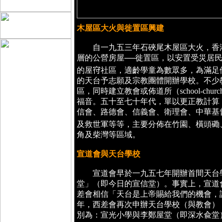
木屋區大火與徙置區興建
自一九五三年石硤尾木屋區大火，香港
層的公營房屋──徙置區，以安置受災居
的屋𡧛社區，適齡學童為數眾多，為滿
的天台予志願及宗教團體開辦學校。不少
區，同時建立教會或佈道所（school-chur
福音。五十至七十年代，單以更正教計算
信會、路德會、信義會、衛理會、中華基
及救世軍等等，主要分佈在竹園、橫頭磡
角及柴灣等區域。
宣道會與天台學校
宣道會早於一九五七年開辦首間天台學
堂」（即今日的宣信堂）。事實上，宣道
差會相信「天台是上帝賜給我們的機會，
年，西差會再次申辦天台學校（與教會）
別為：宣光小學與李鄭屋堂（即深水兪堂