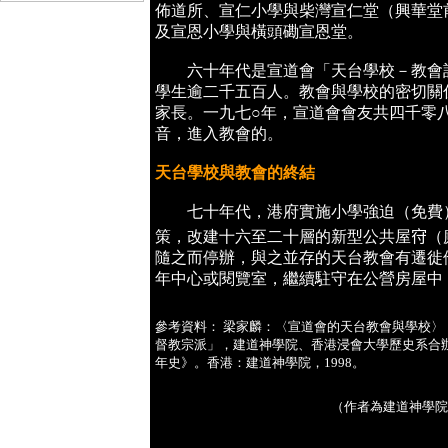
佈道所、宣仁小學與柴灣宣仁堂（興華堂
及宣恩小學與橫頭磡宣恩堂。
六十年代是宣道會「天台學校－教會計
學生逾二千五百人。教會與學校的密切關
家長。一九七○年，宣道會會友共四千零
音，進入教會的。
天台學校與教會的終結
七十年代，港府實施小學強迫（免費）
策，改建十六至二十層的新型公共屋𡧛
隨之而停辦，與之並存的天台教會有遷徙
年中心或閱覽室，繼續駐守在公營房屋中
參考資料： 梁家麟：〈宣道會的天台教會與學校
督教宗派」，建道神學院、香港浸會大學歷史系合辦，
年史》。香港：建道神學院，1998。
（作者為建道神學院