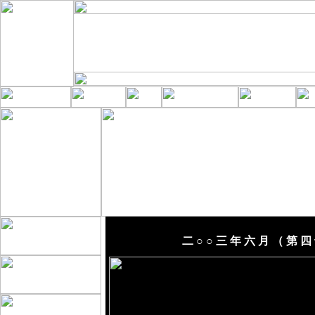
二 ○ ○ 三 年 六 月 （ 第