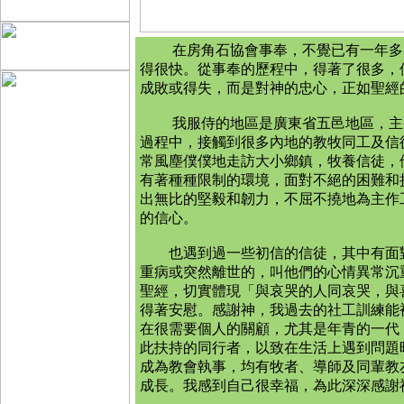
在房角石協會事奉，不覺已有一年多的
得很快。從事奉的歷程中，得著了很多，
成敗或得失，而是對神的忠心，正如聖經
我服侍的地區是廣東省五邑地區，主要
過程中，接觸到很多內地的教牧同工及信
常風塵僕僕地走訪大小鄉鎮，牧養信徒，
有著種種限制的環境，面對不絕的困難和
出無比的堅毅和韌力，不屈不撓地為主作
的信心。
也遇到過一些初信的信徒，其中有面對
重病或突然離世的，叫他們的心情異常沉
聖經，切實體現「與哀哭的人同哀哭，與
得著安慰。感謝神，我過去的社工訓練能
在很需要個人的關顧，尤其是年青的一代
此扶持的同行者，以致在生活上遇到問題
成為教會執事，均有牧者、導師及同輩教
成長。我感到自己很幸福，為此深深感謝