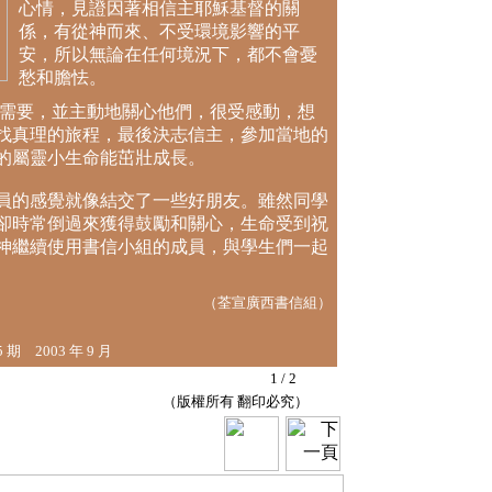
心情，見證因著相信主耶穌基督的關
係，有從神而來、不受環境影響的平
安，所以無論在任何境況下，都不會憂
愁和膽怯。
要，並主動地關心他們，很受感動，想
找真理的旅程，最後決志信主，參加當地的
的屬靈小生命能茁壯成長。
的感覺就像結交了一些好朋友。雖然同學
卻時常倒過來獲得鼓勵和關心，生命受到祝
神繼續使用書信小組的成員，與學生們一起
（荃宣廣西書信組）
期 2003 年 9 月
/ 2
 （版權所有 翻印必究）