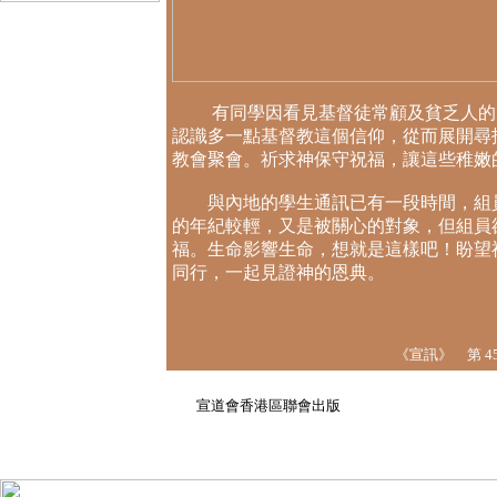
有同學因看見基督徒常顧及貧乏人的需
認識多一點基督教這個信仰，從而展開尋
教會聚會。祈求神保守祝福，讓這些稚嫩
與內地的學生通訊已有一段時間，組員
的年紀較輕，又是被關心的對象，但組員
福。生命影響生命，想就是這樣吧！盼望
同行，一起見證神的恩典。
《宣訊》 第 45 
1 
宣道會香港區聯會出版