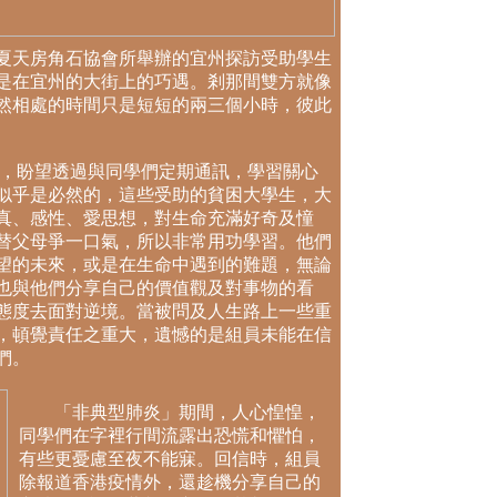
天房角石協會所舉辦的宜州探訪受助學生
是在宜州的大街上的巧遇。剎那間雙方就像
然相處的時間只是短短的兩三個小時，彼此
盼望透過與同學們定期通訊，學習關心
似乎是必然的，這些受助的貧困大學生，大
真、感性、愛思想，對生命充滿好奇及憧
替父母爭一口氣，所以非常用功學習。他們
望的未來，或是在生命中遇到的難題，無論
也與他們分享自己的價值觀及對事物的看
態度去面對逆境。當被問及人生路上一些重
，頓覺責任之重大，遺憾的是組員未能在信
們。
「非典型肺炎」期間，人心惶惶，
同學們在字裡行間流露出恐慌和懼怕，
有些更憂慮至夜不能寐。回信時，組員
除報道香港疫情外，還趁機分享自己的