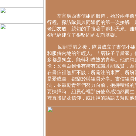
荃宣廣西書信組的服侍，始於兩年前夏
行程。探訪隊員與同學們的第一次接觸，
老朋友般，親切的手拉著手聊起天來。雖
卻已經建立了很堅固的友誼基礎。
回到香港之後，隊員成立了書信小組，
和服侍內地的年輕人。「窮孩子早當家」
多都是獨立、能幹和成熟的青年。他們純
憬；又明白到惟有擁有知識才能脫貧，為
在書信裡無所不談：所關注的東西、所盼
是憂或喜，都樂於與組員分享。書信組員
法，並鼓勵青年們努力向前，抱持積極的
要抉擇時，組員心裡那份使命感油然而生
裡直接提及信仰，或用神的話語去幫助他