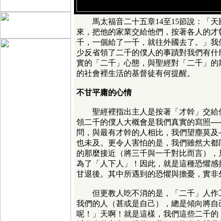
馬太福音二十五章14至15節說：「天
來，把他的家業交給他們，按著各人的才
千，一個給了一千，就往外國去了。」我
少反省領了二千的僕人的事蹟對我們有什
實的「二千」心態，與聖經對「二千」的
的社會裡生活的基督徒有何提醒。
不甘平庸的心情
聖經裡指出主人是按著「才幹」交給僕
領二千的僕人大概會是我們真實的寫照─
問，與最有才幹的人相比，我們望塵莫及
也未及。更令人害怕的是，我們雖然大都
的那麼接近（將三千與一千對比而言），
為了「人下人」！因此，就是這種恐懼感
甘退後。其中所遇到的恐懼與擔憂，實非
但更教人吃不消的是，「二千」人作工
我們的人（甚或是自己），總是傾向將自
呢！」天啊！就是這樣，我們這些二千的