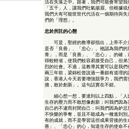
活在失落之中。跟著，我們可能會寄望我
「五千」人，讓我們吐氣揚眉。但根據或
我們大有可能世世代代活在一個期待與失
們的「理想」。
忠於所託的心態
可是，聖經的教導卻指出，上帝不介意
是否「良善」、「忠心」。祂認為我們的
青」，而是「良善」、「忠心」。的確，
得較輕省，使我們較容易接受自己，但弟
烈的社會。不過，這教導其實可以是我們
兩三年前，梁錦松曾說過一番頗有道理的
說，香港人今天若要增強競爭力，我們需
擔，敢於創新」。這句話實在不錯。
細心想一想，要達到以上四點，「人比
生存的壓力而不敢想像創新；叫我們因為
自己的不逮而封閉自己；叫我們因為妒忌
不快樂的爭奪，並且不能成為一種進到別
有的成就，而不是學習這些成果背後的生
善」、「忠心」的心，知道生存的使命不