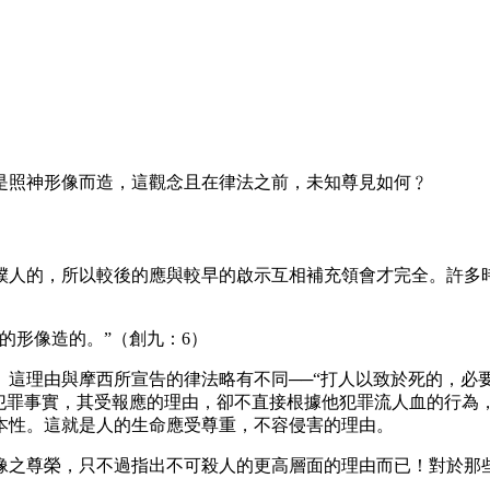
照神形像而造，這觀念且在律法之前，未知尊見如何﹖
人的，所以較後的應與較早的啟示互相補充領會才完全。許多時
形像造的。”（創九：6）
理由與摩西所宣告的律法略有不同──“打人以致於死的，必要把
的犯罪事實，其受報應的理由，卻不直接根據他犯罪流人血的行為
本性。這就是人的生命應受尊重，不容侵害的理由。
之尊榮，只不過指出不可殺人的更高層面的理由而已！對於那些