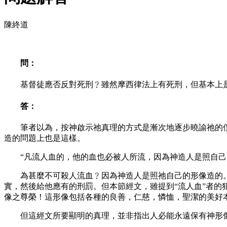
陳終道
問：
基督徒應否反對死刑﹖雖然摩西律法上有死刑，但基本上是
答：
筆者以為，按神啟示祂真理的方式是漸次地逐步曉諭祂的僕
造的問題上也是這樣。
“凡流人血的，他的血也必被人所流，因為神造人是照自己的
為甚麼不可殺人流血﹖因為神造人是照祂自己的形像造的。這
實，然後給他應有的刑罰。但本節經文，雖提到“流人血”者
像之尊榮！這形像包括各種的良善，仁慈，憐恤，聖潔的美好
但這經文所要顯明的真理，並非指出人必能永遠保有神形像