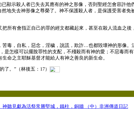
已顯示殺人者已失去其應有的神之形像，否則聖經怎會容許他們
自然地失去神形像之尊榮了。神不保護殺人者，是保護受害者免
所有會指正自己的罪的經文都藏起來，甚至在殺人流血之後，
毒，自私，惡念，淫穢，說謊，欺詐…也都毀壞神的形像。活
要，是怎樣可以擺脫罪性的支配，不殘殺而有神的愛；不惡毒而
有生命之主耶穌基督才能給人有神之善良的新生命。
了。”（林後五：17）
）
神聽見
獻為活祭
常勝
堅城，鐵柱，銅牆 （中）
非洲傳道日記