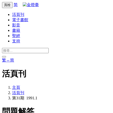
简
頁栓
活頁刊
電子書館
影音
書籍
聖經
支持
繁⇔简
活頁刊
主頁
活頁刊
第31期 1991.1
問題解答