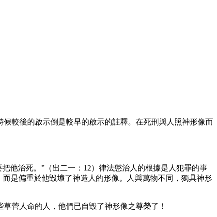
候較後的啟示倒是較早的啟示的註釋。在死刑與人照神形像而
他治死。”（出二一：12）律法懲治人的根據是人犯罪的事
，而是偏重於他毀壞了神造人的形像。人與萬物不同，獨具神形
草菅人命的人，他們已自毀了神形像之尊榮了！