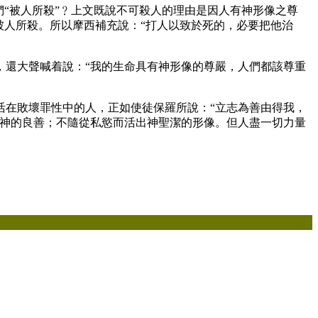
“被人所殺”﹖上文既說不可殺人的理由是因人有神形像之尊
被人所殺。所以摩西補充說：“打人以致於死的，必要把他治
還大聲喊着說：“我的生命具有神形像的尊嚴，人們都該尊重
在敗壞罪性中的人，正如使徒保羅所說：“立志為善由得我，
有神的良善；不隨從私慾而活出神聖潔的形像。但人盡一切力量