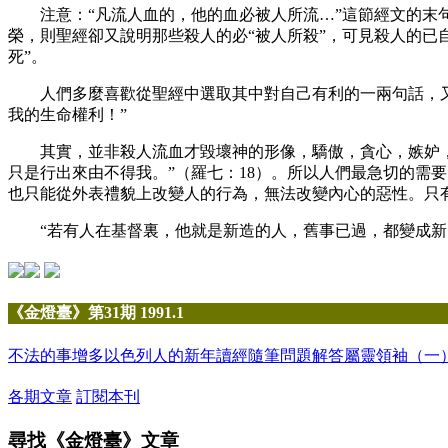
注意：“凡流人血的，他的血必被人所流…”這節經文的末句
榮，則聖經卻又說明那些殺人的必“被人所殺”，可見殺人的已
死”。
人們多麼喜歡從聖經中選取其中對自己有利的一兩句話，又把
我的生命權利！”
其實，並非殺人流血才毀壞神的形像，驕傲，貪心，嫉妒，苦
只是行出來由不得我。”（羅七：18）。所以人們最急切的需
也只能從外表禮貌上改變人的行為，無法改變內心的惡性。只
“若有人在基督裏，他就是新造的人，舊事已過，都變成新的
《金燈臺》第31期 1991.1
不法的事增多
以色列人的新年
讀經隨筆
問題解答
屬靈領袖（一
各期文章
訂閱本刊
尋找《金燈臺》文章