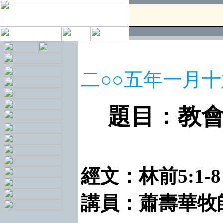
二○○五年一月
題目：教
經文：林前5:1-8
講員：蕭壽華牧