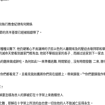
和
執行教會紀律有何関係
.
節的羔羊基督已經被殺獻祭了。
及種種災難下
,
他仍硬著心不肯讓神的子民以色列人離開埃及的壓迫去敬拜耶和
的滅命天使
看到誰家門框有血
,
他就
不擊殺這家
的長子
﹐
而越过這家到下一家去
過的
麵
來
做成餅吃
。為何如此
?
一來準備逃難
,
時間緊迫
﹐
沒有時間發麵
.
二來
,
酵
6a
，
你們都看見了
，
且看見我如鷹將你們背在翅膀上
，
帶來歸我。
你們要歸我作
呢
﹖
穌要怎樣為世人的罪被釘在十字架上來救贖世人
.
之難
﹐
耶穌在十字架上所流的血也使一切信他的人不致滅亡反得永生。