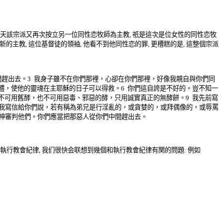
天該宗派又
再次按立另一
位同性恋牧師為主教
祇是這次是位女性的同性恋牧
,
新的主教
這位基督徒的領袖
他看不到他同性恋的罪
更槽糕的是
這整個宗派
,
,
,
,
間趕出去。
3
我身子雖不在你們那裡
，
心卻在你們那裡
，
好像我親自與你們同
體，使他的靈魂在主耶穌的日子可以得救。
6
你們這自誇是不好的
。豈不知一
不可用舊酵，也不可用惡毒、邪惡的酵，只用誠實真正的無酵餅。
9
我先前寫
我寫信給你們說
，若有稱為弟兄是行淫亂的，或貪婪的，或拜偶像的，或辱罵
神審判他們。你們應當把那惡人從你們中間趕出去。
執行
教會紀律
,
我们很快会联想到幾個和
執行
教會紀律有関的問題
:
例如