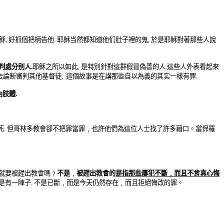
稣
,
好抓個把柄告他
.
耶稣当然都知道他们肚子裡的鬼
,
於是耶穌對著那些人說
判處分别人
.
耶稣之所以如此
,
是特別針對這群假冒偽善的人
.
這些人外表看起來
去論
断審判其他基督徒
,
這個故事是在講那些自以為義的其实一樣有罪
.
內肢體
.
死
.
但哥林多教會卻不把
罪當罪﹐
也許他們為這位人士找了許多藉口。當保羅
就要被趕出教會嗎
﹖
不是
﹐
被趕出教會的
是指那些屢犯不斷
﹐
而且不肯真心悔
是有一陣子
.
不是已斷
﹐
而是今天仍然存在
﹐
而且拒絕悔改的罪。