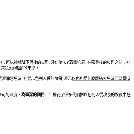
華神
,
所以神就降下最後的災難
,
好迫使法老改變心意
.
在降最後的災難之前
﹐神
.
這就是逾越節的來歷。
代表邪惡黑暗
,
神要以色列
人做無
酵
餅
,
表示
以色列從此脫離過去黑暗邪惡壓迫
祭司的國度
，
為聖潔的國民
。
”
神花了很多代價把以色列人從埃及的奴役中拯