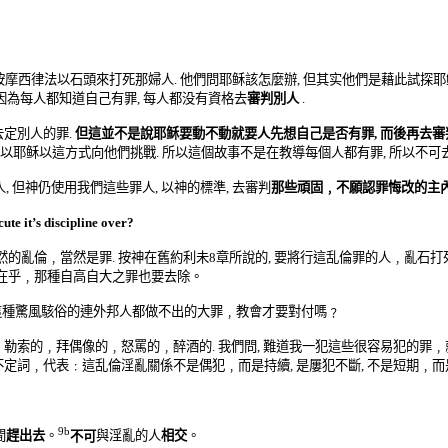
按摩西律法以石頭來打死那婦人
.
他們
問耶稣
該怎麼辦
,
但其实他們是藉此試探耶
因為每人都知道自己有罪
,
每人都没有資格去
審判別人
.
去定別人的罪
.
但這並不是
說耶稣
要動不動就要人先想自己是否有罪
,
而後再去審
以耶稣以這方式向他們挑戰
.
所以這個故事不是在教導每個人都有罪
,
所以
不可
人
,
但神仍使用我們這些罪人
,
以神的標準
,
去審判
那些頑固﹐不願認罪悔改的主
ecute
it’s
discipline over?
然的亂倫﹐當然是罪
.
按神在
舊約利未
8
章所說的
,
要將行這乱倫罪的人﹐亂石打
在乎﹐
那種自高自大之罪也要去除。
這種
驚風駭
俗的連外
邦
人都做不出的大罪
﹐
教會才要對付嗎
﹖
﹐
勒索的
﹐
拜偶像的
﹐
怒罵的
﹐
醉酒的
.
我們問
,
難道我一犯這些很容易犯的罪
﹐
不定
詞
﹐
代表
﹕
這乱倫淫亂關係不是偶犯﹐而是持續
,
是屢犯不斷
,
不是短期﹐而
9b
間
趕出去
。
不可
與淫亂的人
相交
。