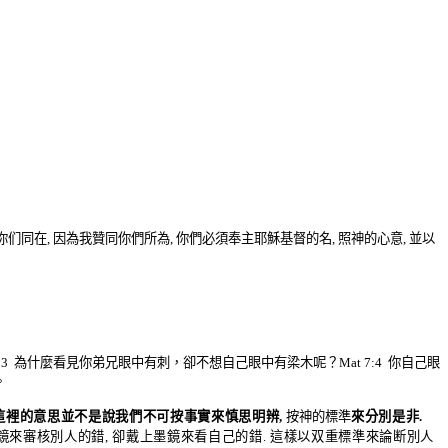
你们同在
,
因為我贊同你們所為
,
你們必須奉主耶穌基督的名
,
照神的心意
,
並以
:3
為什麼看見你弟兄眼中有刺
，卻不想自己眼中有梁木呢？
Mat 7:4
你自己眼
。
按神的標準
這裡的意思並不是說我們不可按事實來慎思明辨
,
來分別是非
.
鏡來審核別人的錯
,
卻戴上墨鏡來看自己的錯
.
這樣以双重標準來論断別人