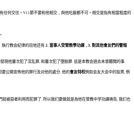
有任何交往。
V11
節
不要和他相交﹐與他吃飯都不可
。相交是指有相當程度的
。
執行教会紀律的目地还有
2.
當事人受管教學功課
, 3.
對其他
會
友們的警惕
们發現他屢次犯了淫乱罪
,
和屢次犯了墮胎罪
.
這
是本教
会過去未曾聽聞的事
.
但要公開宣佈他的罪行及对他的處分
.
他的
會友特权
例如会友大会中的投票
,
例
們就被惡者利用而犯罪了
.
所以我们要做就是為他在管教中学功課祷告
,
我们也