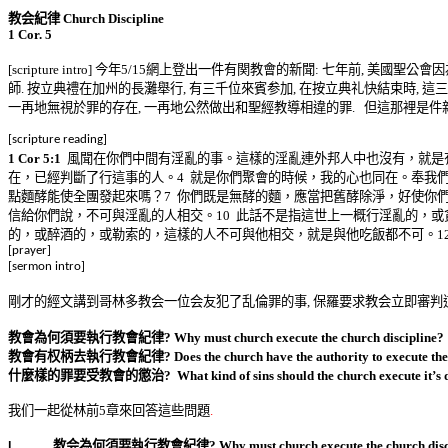
教会紀律
Church Discipline
1 Cor. 5
今年
網上登出一件有関教會的新聞
七年前
美國聖公會因
[
scripture
intro]
5/15
:
,
師
按立典禮
在加州的長灘舉行
有三千位來賓参加
在按立典礼快結束時
這三
.
,
,
,
一再地無視於罪的存在
一再地公然做出和聖經教導相違的罪
但這那裡是件
,
.
[
scripture
reading]
1
Cor
5:
1
風聞在你們中間有淫亂的事
。這樣的淫亂連外
邦
人中也沒有
，
就是
在
，
已經判斷了行這事的人。
4
就是你們聚會的時候
，我的心也同在。奉我
點
麵酵
能使全團發起來嗎？
7
你們既是無酵的麵
，應當把舊酵除淨，好使你
信給你們說
，不可與淫亂的人相交。
10
此話不是指這世上一概行淫亂的
，或
的，或醉酒的，或勒索的，這樣的人不可與他相交，就是與他吃飯都不可。
1
[
prayer
]
[
sermon
intro]
剛才的經文講到哥林多教会一位会友犯了乱倫罪的事
,
保羅要求教会立即
審判
教
會
為何須要執行教會紀律
?
Why must church execute the church discipline?
教會有权柄去
執行教會紀律
?
Does the church have the authority to execute the
什麼樣
的罪要受
教會的懲治
?
What kind of sins should the church execute
it’s
d
我们一起從林前
5
章來回答這些問題
.
教
会
為何須要執行教會紀律
?
Why must church execute the church disc
I.