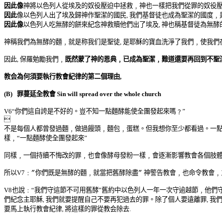
因此像
神將以色列人從埃及的奴役壓迫中拯救
﹐
神也一樣把
我們從罪的
奴役
因此
像以色列人出了埃及
歸神作
聖潔的國民
,
我們基督徒也成為聖潔的國度
﹐
因此像
以色列人吃無
酵
的
餅來紀念神救
贖他們出了埃及
,
神也稱基督徒為無
酵
神稱我們
為無
酵
的
麵﹐
就是称我们是聖徒
,
是耶穌的寶血洗淨了我們﹐使我們
因此
,
保羅勉勵我們
﹐
既然蒙了神的恩典
﹐
已成為聖潔
﹐
難道還要再回到不聖
教
会
為何須要執行教會紀律的第二個理由
,
(B)
罪
蔓延
全教會
Sin will spread over the whole church
V6
“
你們這自誇是不好的。豈不知一點
麵酵
能使全團發起來嗎
﹖
”

不是每個人都曾發過
麵﹐
做過饅頭
﹐
麵包
﹐
蛋糕。但我想你至少都看過。一
樣
﹐
“
一點
麵酵
使全團發起來
”
同樣
﹐
一個持續不悔改的罪
﹐
也會像酵母發粉一樣
﹐
會逐漸影響教會各個肢
所以
V7
﹕
你們既是無
酵
的
麵﹐
就當把舊
酵
除盡
神警告教會
﹐
也命令教會
﹐
”
”
V8
也說﹕“
我們守這節不可用舊酵
”舊約中以色列人一年一次守逾越節﹐他們
們紀念主耶穌
,
我們就要提醒自己不要再犯過去的罪
。除了個人要遠離罪
,
我
要馬上執行教會紀律
,
將這樣的罪從教会除去
.