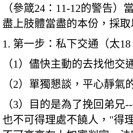
（參箴
24
：
11-12
的警告）
盡上肢體當盡的本份，採取
1.
第一步：私下交通（太
18
（
1
）儘快主動的去找他交
（
2
）單獨懇談，平心靜氣
（
3
）目的是為了挽回弟兄
--
也不可得理處不饒人，
"
得