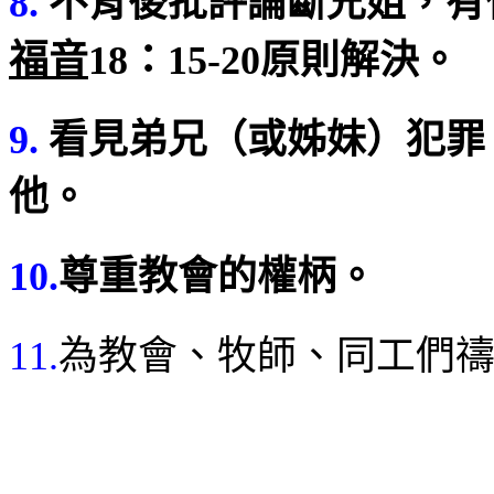
8.
不背後批評論斷兄姐，有
福音
18
：
15-20
原則解決。
9.
看見弟兄（或姊妹）犯罪
他。
10.
尊重教會的權柄。
11.
為教會、牧師、同工們