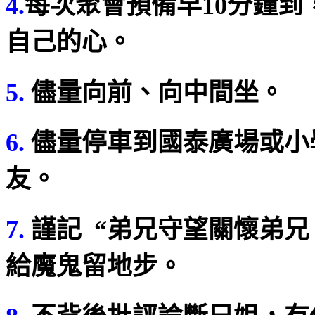
4.
每次聚會預備早
10
分鐘到
自己的心。
5.
儘量向前、向中間坐。
6.
儘量停車到國泰廣場或小
友。
7.
謹記
“
弟兄守望關懷弟兄
給魔鬼留地步。