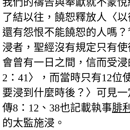
我們的禱告與奉獻就不蒙悅
了結以往，饒恕釋放人〈以
還有怨恨不能饒恕的人嗎？
浸者，聖經沒有規定只有使
會曾有一日之間，信而受浸
2
：
41
〉，而當時只有
12
位
要浸到什麼時後？〉可見一
傳
8
：
12
、
38
也記載執事
腓
的太監施浸。