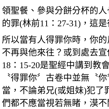
領聖餐、參與分餅分杯的人
的罪
(
林前
11
：
27-31)
，這是
所以當有人得罪你時，你的
不再與他來往？或到處去宣
18
：
15-20
是聖經中講到教
〝得罪你〞古卷中並無〝你
當，不論弟兄
(
或姐妹
)
犯了
們都不應當視若無睹，漠不