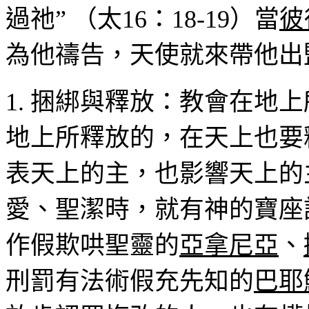
過祂
”
（太
16
：
18-19
）當
彼
為他禱告，天使就來帶他出
1.
捆綁與釋放：教會在地上
地上所釋放的，在天上也要
表天上的主，也影響天上的
愛、聖潔時，就有神的寶座
作假欺哄聖靈的
亞拿尼亞
、
刑罰有法術假充先知的
巴耶