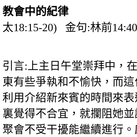
教會中的紀律
太
18:15-20)
金句
:
林前
14:4
引言
:
上主日午堂崇拜中，
東有些爭執和不愉快，而這
利用介紹新來賓的時間來表
裏覺得不合宜，就攔阻她並
聚會不受干擾能繼續進行。