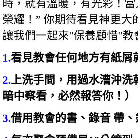
時，就有溫暖，有光彩！當
榮耀！
”
你期待看見神更大
讓我們一起來
"
保養顧惜
"
教
1.
看見教會任何地方有紙屑
2.
上洗手間，用過水漕沖洗
暗中察看，必然報答你！）
3.
借用教會的書、錄音
帶、