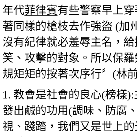
年代
菲律賓
有些警察早上穿
著同樣的槍枝去作強盜
(
加
沒有紀律就必羞辱主名，給
笑、攻擊的對象。所以保羅
規矩矩的按著次序行〞
(
林
1.
教會是社會的良心
(
榜樣
):
發出鹹的功用
(
調味、防腐
視、踐踏，我們又是世上的