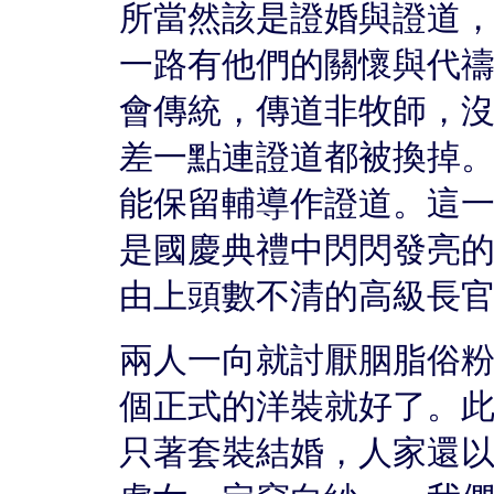
所當然該是證婚與證道
一路有他們的關懷與代
會傳統，傳道非牧師，
差一點連證道都被換掉
能保留輔導作證道。這
是國慶典禮中閃閃發亮
由上頭數不清的高級長
兩人一向就討厭胭脂俗
個正式的洋裝就好了。
只著套裝結婚，人家還