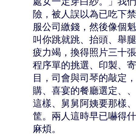
處女一定穿白紗。」我
險，被人誤以為已吃下
服公司繳錢，然後像個
叫你跳就跳、抬頭、舉
疲力竭，換得照片三十
程序單的挑選、印製、
目，司會與司琴的敲定
購、喜宴的餐廳選定、
這樣、舅舅阿姨要那樣
筐。兩人這時早已嚇得
麻煩。