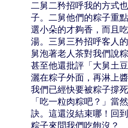
二舅二矜招呼我的方式
子。二舅他們的粽子重
選小朵的才夠香，而且
湯。三舅三矜招呼客人
舅泡著老人茶對我們說
甚至他還批評「大舅土
灑在粽子外面，再淋上
我們已經快要被粽子撐
「吃一粒肉粽吧？」當
訣。這還沒結束哪！回
粽子來問我們吃飽沒？