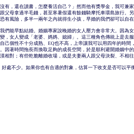
沒有，還在讀書，怎麼養活自己？」然而他有獎學金，我可兼家
跟父母拿過半毛錢，甚至寒暑假還有餘錢騎摩托車環島旅行。另
恐有風險，多半一兩年之內就得生小孩，早婚的我們卻可以自在
我們能早點結婚。婚姻專家說晚婚的女人壓力會非常大。因為女
變，女人變成「老婆、媽媽、媳婦」。這三種角色傳統上是去服
自己個性不十分成熟、EQ也不高，上帝讓我可以用四年的時間
。因著時間拖長而換取足夠的成長空間，於是順利避開婚姻中的
漠相對；有些乾脆離婚收場，或是夫妻兩人跟父母決裂、不相往
，好處不少。如果你也有合適的對象，估算一下收支是否可以平