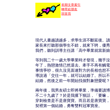
前期文章索引
轉寄給朋友
回首頁
現代人書越讀越多，求學生涯不斷延後。讀
家長來打聽那個學生不錯，就來下聘，優秀
我們，聽到訓導主任講「高中畢業就當新娘
等到我二十一歲大學畢業時才發現，幾乎沒
年了，熱戀激情已然退去。牽手不再有觸電
事情爭吵，很久沒見面連對方的長相也想不
導說過「交往一年，就可以結婚了。所以不
結婚，然後之前一年開始找個對象戀愛呢？
兩年後，我男友碩士即將畢業，準備要讀博
不二十九歲了？於是我撂下狠話，「要嘛，
穿刺檢查是不是唐寶寶。而且若是唐寶寶，
契裡第一個結婚，勇奪雙料冠軍寶座。