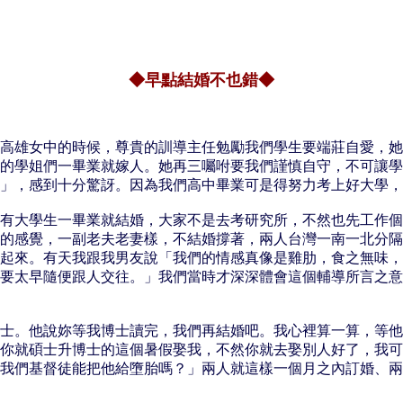
◆早點結婚不也錯◆
高雄女中的時候，尊貴的訓導主任勉勵我們學生要端莊自愛，她
的學姐們一畢業就嫁人。她再三囑咐要我們謹慎自守，不可讓學
」，感到十分驚訝。因為我們高中畢業可是得努力考上好大學，
有大學生一畢業就結婚，大家不是去考研究所，不然也先工作個
的感覺，一副老夫老妻樣，不結婚撐著，兩人台灣一南一北分隔
起來。有天我跟我男友說「我們的情感真像是雞肋，食之無味，
要太早隨便跟人交往。」我們當時才深深體會這個輔導所言之意
士。他說妳等我博士讀完，我們再結婚吧。我心裡算一算，等他
你就碩士升博士的這個暑假娶我，不然你就去娶別人好了，我可
我們基督徒能把他給墮胎嗎？」兩人就這樣一個月之內訂婚、兩