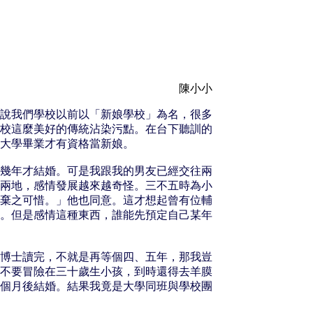
陳小小
說我們學校以前以「新娘學校」為名，很多
校這麼美好的傳統沾染污點。在台下聽訓的
大學畢業才有資格當新娘。
幾年才結婚。可是我跟我的男友已經交往兩
兩地，感情發展越來越奇怪。三不五時為小
棄之可惜。」他也同意。這才想起曾有位輔
。但是感情這種東西，誰能先預定自己某年
博士讀完，不就是再等個四、五年，那我豈
不要冒險在三十歲生小孩，到時還得去羊膜
個月後結婚。結果我竟是大學同班與學校團