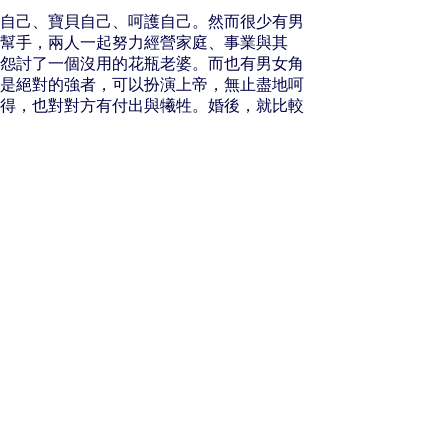
自己、寶貝自己、呵護自己。然而很少有男
幫手，兩人一起努力經營家庭、事業與其
怨討了一個沒用的花瓶老婆。而也有男女角
是絕對的強者，可以扮演上帝，無止盡地呵
得，也對對方有付出與犧牲。婚後，就比較