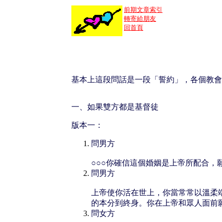
前期文章索引
轉寄給朋友
回首頁
基本上這段問話是一段「誓約」，各個教會
一、如果雙方都是基督徒
版本一：
問男方
○○○你確信這個婚姻是上帝所配合，
問男方
上帝使你活在世上，你當常常以溫柔
的本分到終身。你在上帝和眾人面前
問女方