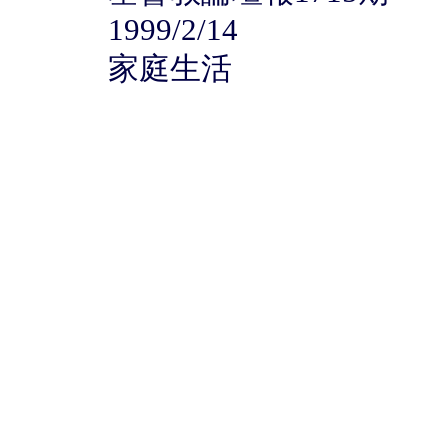
1999/2/14
家庭生活