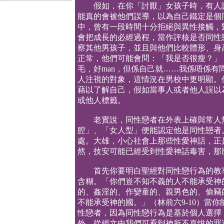
假如，在你「討厭」女孩子時，有人說
能真的會被他們誤導，以為自己鐵定是個
中，曾有一段時間十分拒絕與異性接觸，
會把成長的必經過程，當作評核是否同性
察其他男孩子，並且與他們比較體形、身
正常，他們可能會問：「我是否很瘦？」
毛，好man，但係自己就……我係唔係
人注視的對象，這情況在男校中更明顯。
藉以了解自己，假如當事人或者他人誤以
或他人標籤。
老實說，同性戀者在外表上確與常人無
腔」、「女人型」便能認定他是同性戀者
處。大雄，小心社會上那些性愛神話，正
然，技安可能已經受到性愛神話毒害，那
首先你要明白聖經對同性戀行為的教導
含糊。「你們豈不知不義的人不能承受神
的、姦淫的、作孌童的、親男色的、偷竊
不能承受神的國。」（林前六9-10）當
性戀者，因為同性戀行為是基於個人選擇
外，從經文中我們可看到神所不喜悅的罪