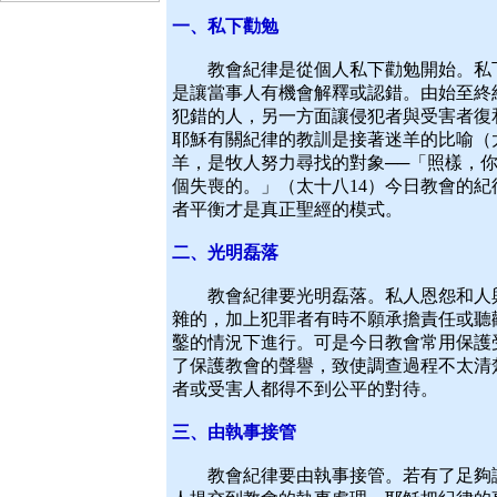
一、私下勸勉
教會紀律是從個人私下勸勉開始。私下
是讓當事人有機會解釋或認錯。由始至終
犯錯的人，另一方面讓侵犯者與受害者復
耶穌有關紀律的教訓是接著迷羊的比喻（太
羊，是牧人努力尋找的對象──「照樣，
個失喪的。」（太十八14）今日教會的
者平衡才是真正聖經的模式。
二、光明磊落
教會紀律要光明磊落。私人恩怨和人與
雜的，加上犯罪者有時不願承擔責任或聽
鑿的情況下進行。可是今日教會常用保護
了保護教會的聲譽，致使調查過程不太清
者或受害人都得不到公平的對待。
三、由執事接管
教會紀律要由執事接管。若有了足夠證