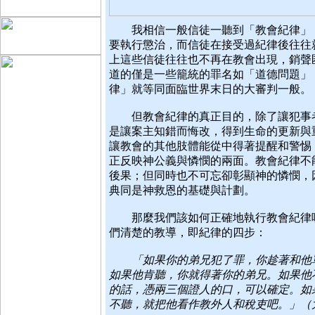
我相信一般信徒一聽到「教會紀律」，
要執行懲治，而信徒在接受過紀律後往往
上這些信徒往往也不再在教會出現，銷聲
道的僅是一些籠統的罪名如「道德問題」
律」就等同面臨世界末日的大審判一般。
但教會紀律的真正目的，除了讓犯事者
是讓案主知錯而悔改，得到生命的更新與重整（resto
讓教會的其他肢體能從中得著提醒和警惕，達至
正反映神公義與憐憫的兩面。教會紀律不
後果；但同時也不可忘卻彰顯神的憐憫，
典同是神救恩的基礎與計劃。
那麼我們該如何正確地執行教會紀律呢
們清楚的教導，即紀律的四步：
「如果你的弟兄犯了罪，你趁著和他單
如果他肯聽，你就得著你的弟兄。如果他
的話，憑兩三個證人的口，可以確定。如
不聽，就把他看作教外人和稅吏吧。」（太