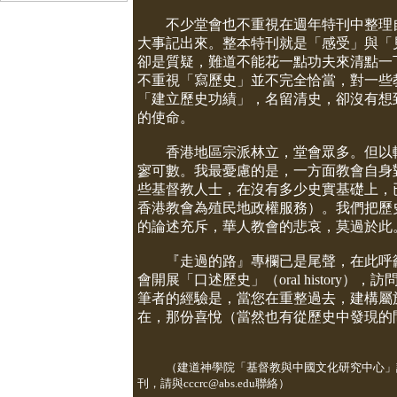
不少堂會也不重視在週年特刊中整理自
大事記出來。整本特刊就是「感受」與「
卻是質疑，難道不能花一點功夫來清點一
不重視「寫歷史」並不完全恰當，對一些
「建立歷史功績」，名留清史，卻沒有想
的使命。
香港地區宗派林立，堂會眾多。但以較
寥可數。我最憂慮的是，一方面教會自身
些基督教人士，在沒有多少史實基礎上，
香港教會為殖民地政權服務）。我們把歷
的論述充斥，華人教會的悲哀，莫過於此
『走過的路』專欄已是尾聲，在此呼籲
會開展「口述歷史」（oral history
筆者的經驗是，當您在重整過去，建構屬
在，那份喜悅（當然也有從歷史中發現的
（建道神學院「基督教與中國文化研究中心」
刊，請與cccrc@abs.edu聯絡）